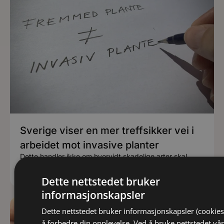
Sverige viser en mer treffsikker vei i
arbeidet mot invasive planter
Dette handler ikke om hvorvidt skadelige arter skal
håndteres. Det skal de. Men det er stor forskjell på å
være invasiv og det å være fremmed.
Dette nettstedet bruker
informasjonskapsler
Dette nettstedet bruker informasjonskapsler (cookies
å forbedre din opplevelse. Ved å bruke nettstedet vår