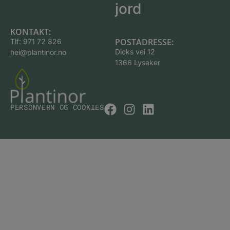
jord
KONTAKT:
POSTADRESSE:
Tlf:
971 72 826
Dicks vei 12
hei@plantinor.no
1366 Lysaker
PERSONVERN OG COOKIES