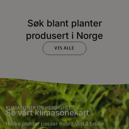
Søk blant planter
produsert i Norge
VIS ALLE
KLIMASONER OG HERDIGHET
Se vårt klimasonekart
Hvilke planter passer hvor? Ved å bruke