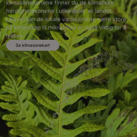
klimasonekartene finner du de klimatiske
herdighetssonene i ulike deler av landet.
Likevel kan de lokale variasjonene være store,
så kjennskap til mikroklima er også viktig for å
lykkes.
Se klimasonekart