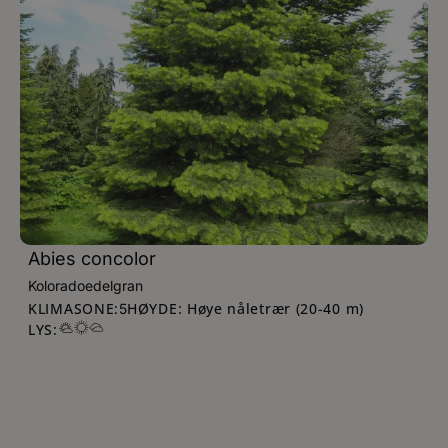
Abies concolor
Koloradoedelgran
KLIMASONE:
HØYDE: Høye nåletrær (20-40 m)
5
LYS: