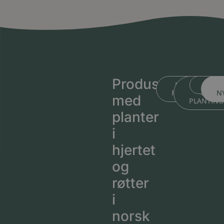
Produsert
BLI KJENT ME
BLI KJEN
MEDL
PLANTESKOLEN
MED
N
med
PLANTIN
planter
i
hjertet
og
røtter
i
norsk