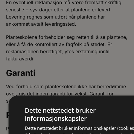
En eventuell reklamasjon må være fremsatt skriftlig
senest 7 – syv dager etter at plantene er levert.
Levering regnes som utført når plantene har
ankommet avtalt leveringssted.
Planteskolene forbeholder seg retten til å se plantene,
eller å få de kontrollert av fagfolk på stedet. Er
reklamasjonen berettiget, ytes erstatning inntil
fakturaverdi
Garanti
Ved forhold som planteskolene ikke har herredømme
over, gis det ingen garanti for vekst. Garanti for
sortsekthet ytes inntil fakturaverdi.
Dette nettstedet bruker
Prisforbehold
informasjonskapsler
Dette nettstedet bruker informasjonskapsler (cookies
Planteskolene forbeholder seg retten til å endre