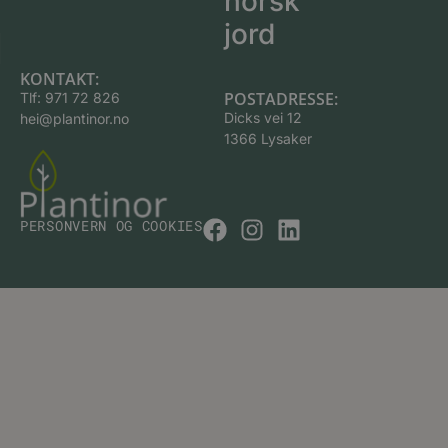
norsk
jord
KONTAKT:
POSTADRESSE:
Tlf:
971 72 826
Dicks vei 12
hei@plantinor.no
1366 Lysaker
PERSONVERN OG COOKIES