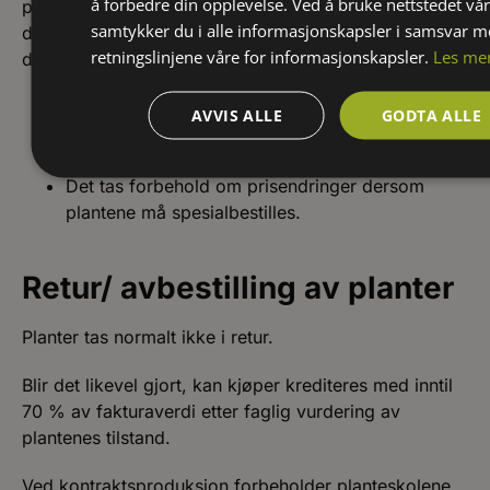
å forbedre din opplevelse. Ved å bruke nettstedet vår
prisen på importerte varer, hvis det skulle inntreffe
samtykker du i alle informasjonskapsler i samsvar 
devaluering, valutaendringer eller andre forhold som
retningslinjene våre for informasjonskapsler.
Les me
de selv ikke er herre over.
Det tas forbehold om eventuelle feil i
AVVIS ALLE
GODTA ALLE
katalogene.
Alle priser er eks m.v.a.
Det tas forbehold om prisendringer dersom
plantene må spesialbestilles.
Retur/ avbestilling av planter
Planter tas normalt ikke i retur.
Blir det likevel gjort, kan kjøper krediteres med inntil
70 % av fakturaverdi etter faglig vurdering av
plantenes tilstand.
Ved kontraktsproduksjon forbeholder planteskolene