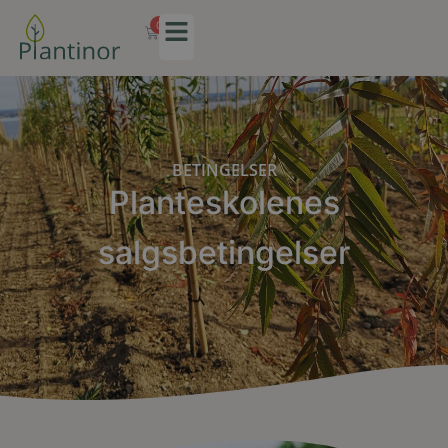
0
BETINGELSER
Planteskolenes
salgsbetingelser