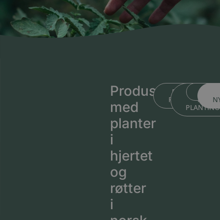
Produsert
BLI KJENT ME
BLI KJEN
MEDL
PLANTESKOLEN
MED
N
med
PLANTIN
planter
i
hjertet
og
røtter
i