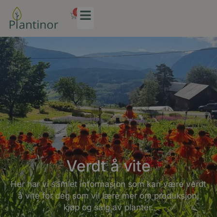
0
Verdt å vite
Her har vi samlet informasjon som kan være verdt
å vite for deg som vil lære mer om produksjon,
kjøp og salg av planter.