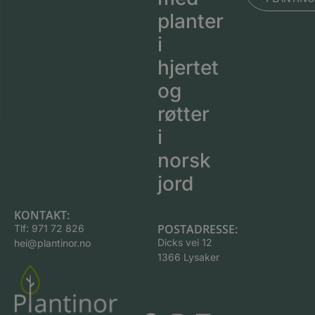
planter
i
hjertet
og
røtter
i
norsk
jord
KONTAKT:
POSTADRESSE:
Tlf:
971 72 826
Dicks vei 12
hei@plantinor.no
1366 Lysaker