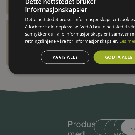
Dette nettstedet bruker
informasjonskapsler
Dette nettstedet bruker informasjonskapsler (cookies
å forbedre din opplevelse. Ved å bruke nettstedet vår
Beregn planteavstand
samtykker du i alle informasjonskapsler i samsvar 
retningslinjene våre for informasjonskapsler.
Les me
AVVIS ALLE
GODTA ALLE
Produsert
BLI KJENT ME
BLI KJEN
MEDL
PLANTESKOLEN
MED
N
med
PLANTIN