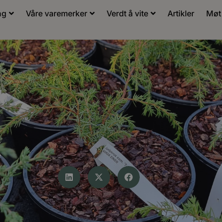
ng
Våre varemerker
Verdt å vite
Artikler
Møt
t