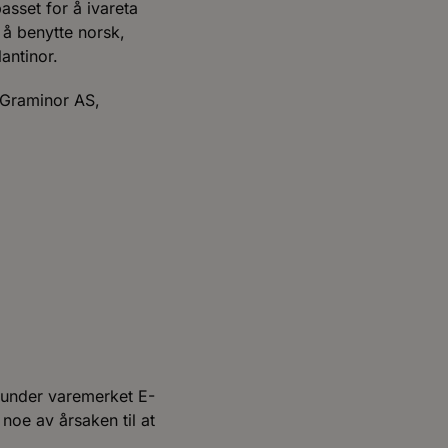
asset for å ivareta
 å benytte norsk,
lantinor.
 Graminor AS,
r under varemerket E-
noe av årsaken til at