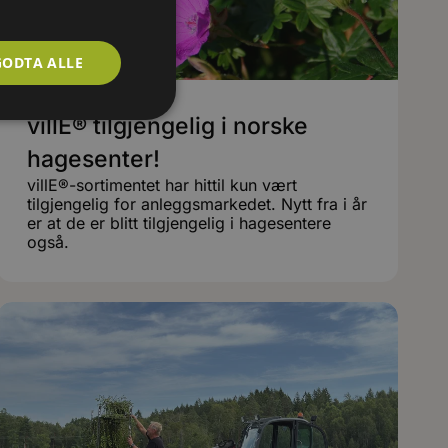
GODTA ALLE
villE® tilgjengelig i norske
hagesenter!
villE®-sortimentet har hittil kun vært
tilgjengelig for anleggsmarkedet. Nytt fra i år
er at de er blitt tilgjengelig i hagesentere
også.