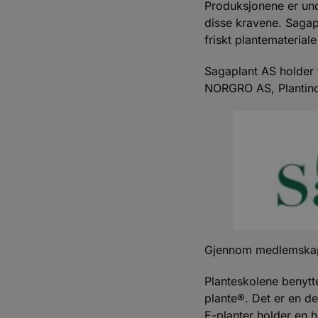
Produksjonene er unde
disse kravene. Sagapl
friskt plantemateriale
Sagaplant AS holder 
NORGRO AS, Plantino
Gjennom medlemskapet
Planteskolene benytte
plante®. Det er en de
E-planter holder en h