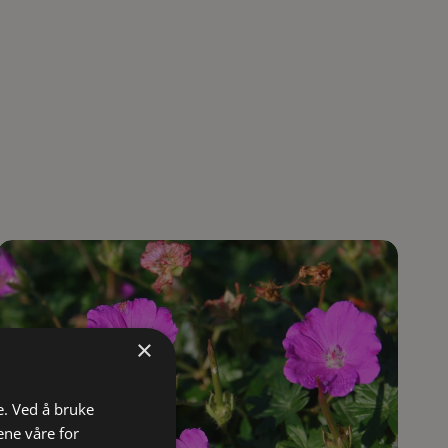
×
e. Ved å bruke
ene våre for