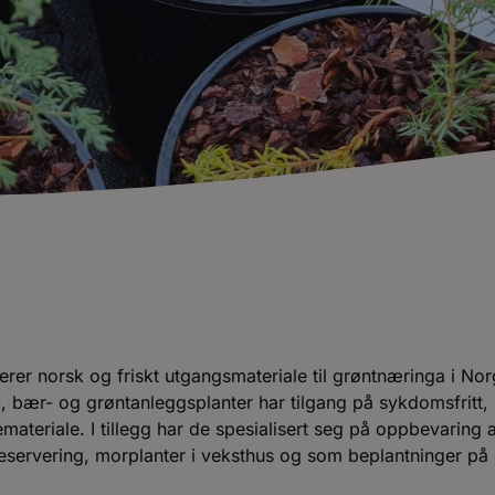
er norsk og friskt utgangsmateriale til grøntnæringa i Nor
-, bær- og grøntanleggsplanter har tilgang på sykdomsfritt,
emateriale. I tillegg har de spesialisert seg på oppbevaring 
eservering, morplanter i veksthus og som beplantninger på d