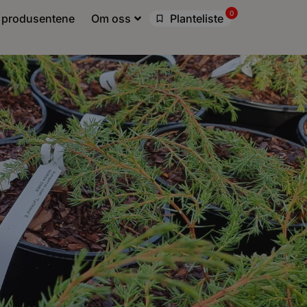
0
 produsentene
Om oss
Planteliste