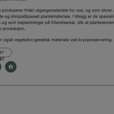
produserer friskt utgangsmateriale for oss, og som sikrer a
te og klimpatilpasset plantemateriale. I tillegg er de spesia
 og som beplantninger på frilandsareal, slik at planteskolene
e produksjon.
 også vegetativt genetisk materiale ved kryopreservering.
ET
ET