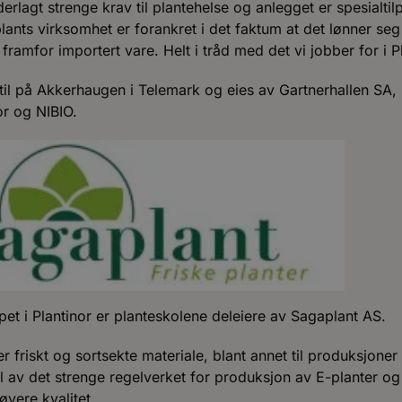
rlagt strenge krav til plantehelse og anlegget er spesialtilp
ants virksomhet er forankret i det faktum at det lønner seg
 framfor importert vare. Helt i tråd med det vi jobber for i P
til på Akkerhaugen i Telemark og eies av Gartnerhallen SA,
r og NIBIO.
 i Plantinor er planteskolene deleiere av Sagaplant AS.
r friskt og sortsekte materiale, blant annet til produksjone
l av det strenge regelverket for produksjon av E-planter og 
øyere kvalitet.