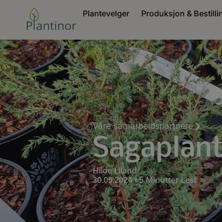
Plantevelger
Produksjon & Bestilli
Våre samarbeidspartnere
Sagaplan
Hilde Liland
30.05.2024 • 5 Minutter Lest