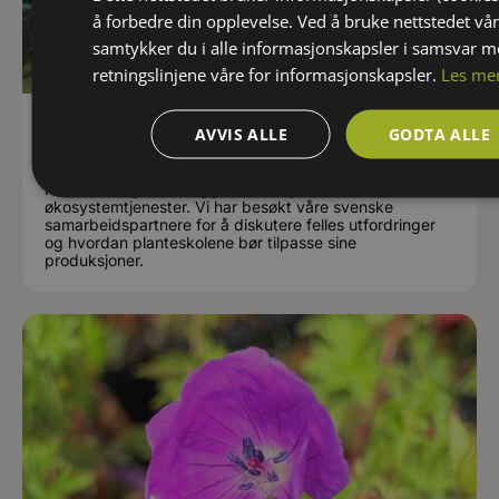
å forbedre din opplevelse. Ved å bruke nettstedet vår
samtykker du i alle informasjonskapsler i samsvar 
retningslinjene våre for informasjonskapsler.
Les me
Nordisk samarbeid for fremtidens
AVVIS ALLE
GODTA ALLE
grøntanlegg
Fremtidens grøntanlegg vil stille nye krav til
økosystemtjenester. Vi har besøkt våre svenske
samarbeidspartnere for å diskutere felles utfordringer
og hvordan planteskolene bør tilpasse sine
produksjoner.