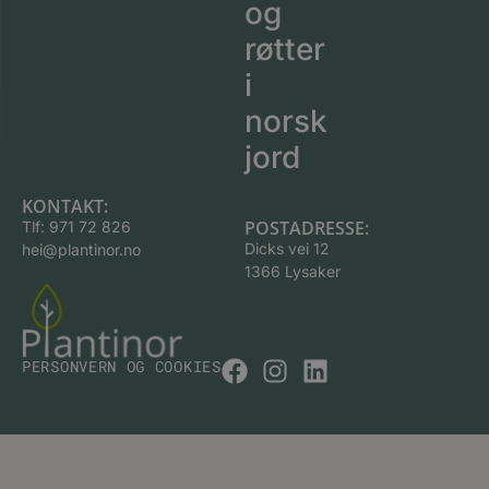
og
røtter
i
norsk
jord
KONTAKT:
POSTADRESSE:
Tlf:
971 72 826
Dicks vei 12
hei@plantinor.no
1366 Lysaker
PERSONVERN OG COOKIES