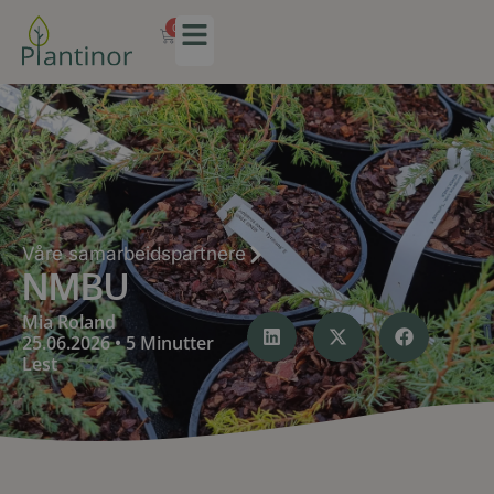
0
Våre samarbeidspartnere
NMBU
Mia Roland
25.06.2026 • 5 Minutter
Lest