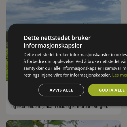
Dette nettstedet bruker
informasjonskapsler
Dette nettstedet bruker informasjonskapsler (cookies
å forbedre din opplevelse. Ved å bruke nettstedet vår
samtykker du i alle informasjonskapsler i samsvar 
retningslinjene våre for informasjonskapsler.
Les me
AVVIS ALLE
GODTA ALLE
Fagdager vinter/vår 2026
Få nyttig innsikt i hvordan du kan skape varige
grøntanlegg med gode plantevalg, kvalitet, forsyning
og økonomi. 29. januar i Oslo og 5. februar i Bergen.