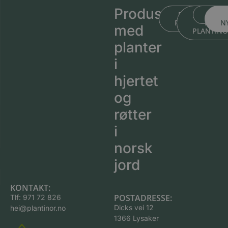
Produsert
BLI KJENT ME
BLI KJEN
MEDL
PLANTESKOLEN
MED
N
med
PLANTIN
planter
i
hjertet
og
røtter
i
norsk
jord
KONTAKT:
POSTADRESSE:
Tlf:
971 72 826
Dicks vei 12
hei@plantinor.no
1366 Lysaker