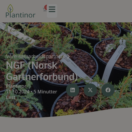
0
Våre samarbeidspartnere
NGF (Norsk
Gartnerforbund)
Plantinor
11.10.2024 • 5 Minutter
Lest