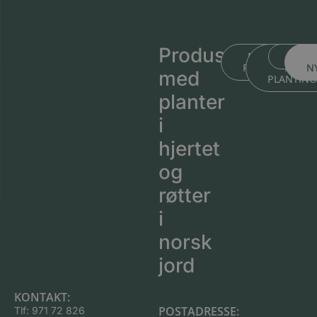
Produsert
BLI KJENT ME
BLI KJEN
MEDL
PLANTESKOLEN
MED
N
med
PLANTIN
planter
i
hjertet
og
røtter
i
norsk
jord
KONTAKT:
POSTADRESSE:
Tlf:
971 72 826