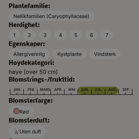
Plantefamilie:
Nellikfamilien (Caryophyllaceae)
Herdighet:
1
2
3
4
5
6
7
Egenskaper:
Allergivennlig
Kystplante
Vindsterk
Høydekategori:
høye (over 50 cm)
Blomstrings-/frukttid:
Blomsterfarge:
Rød
Blomsterduft:
Uten duft