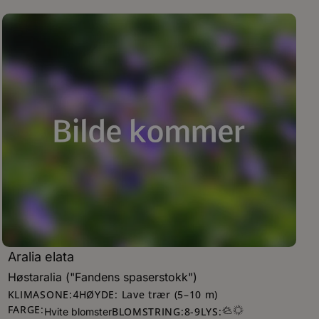
Aralia elata
Høstaralia ("Fandens spaserstokk")
KLIMASONE:
HØYDE: Lave trær (5–10 m)
4
FARGE:
BLOMSTRING:
8
-
9
LYS:
Hvite blomster