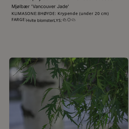
Mjølbær 'Vancouver Jade'
KLIMASONE:
HØYDE: Krypende (under 20 cm)
8
FARGE:
LYS:
Hvite blomster