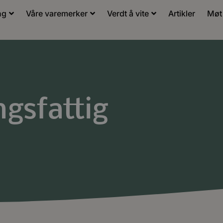
ng
Våre varemerker
Verdt å vite
Artikler
Møt
ngsfattig