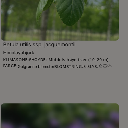
Betula utilis ssp. jacquemontii
Himalayabjørk
KLIMASONE:
HØYDE: Middels høye trær (10–20 m)
5
FARGE:
BLOMSTRING:
5
-
5
LYS:
Gulgrønne blomster