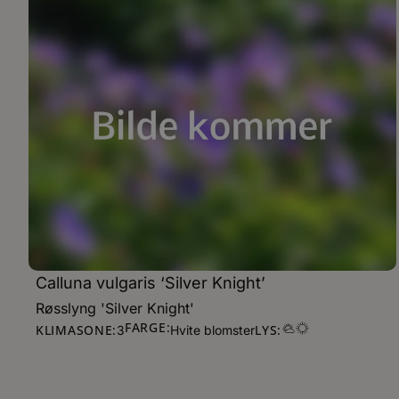
Calluna vulgaris ‘Silver Knight’
Røsslyng 'Silver Knight'
FARGE:
KLIMASONE:
LYS:
3
Hvite blomster