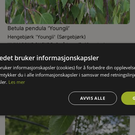
Betula pendula ‘Youngii’
Hengebjørk 'Youngii' (Sørgebjørk)
KLIMASONE:
HØYDE: Små trær (5–10 meter)
6
FARGE:
BLOMSTRING:
5
-
5
LYS:
Gule hunnrakler
tedet bruker informasjonskapsler
bruker informasjonskapsler (cookies) for å forbedre din opplevels
amtykker du i alle informasjonskapsler i samsvar med retningslinj
ler.
Les mer
AVVIS ALLE