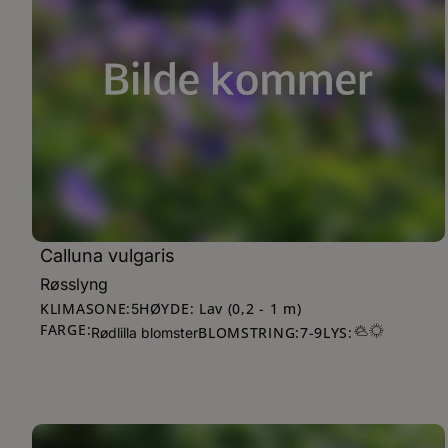
Calluna vulgaris
Røsslyng
KLIMASONE:
HØYDE: Lav (0,2 - 1 m)
5
FARGE:
BLOMSTRING:
7
-
9
LYS:
Rødlilla blomster