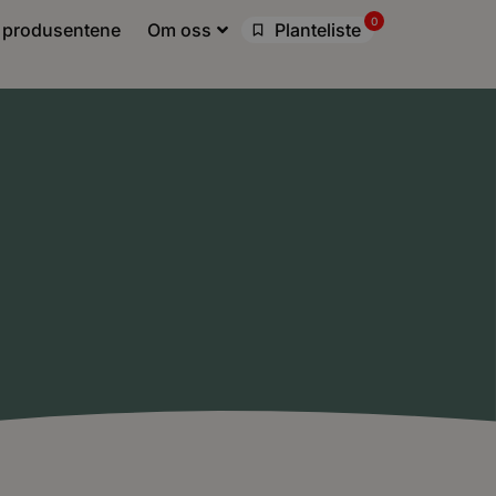
0
 produsentene
Om oss
Planteliste