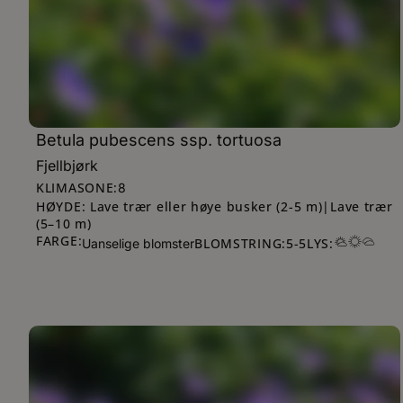
Betula pubescens ssp. tortuosa
Fjellbjørk
KLIMASONE:
8
HØYDE: Lave trær eller høye busker (2-5 m)|Lave trær
(5–10 m)
FARGE:
BLOMSTRING:
5
-
5
LYS:
Uanselige blomster