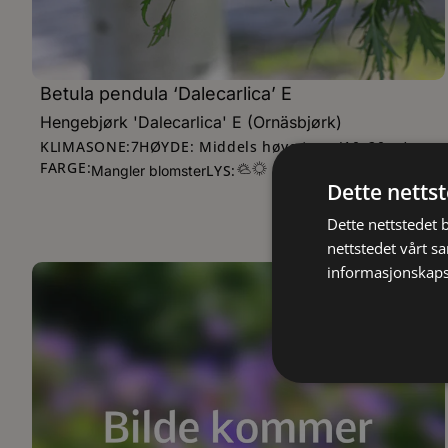
Betula pendula ‘Dalecarlica’ E
Hengebjørk 'Dalecarlica' E (Ornäsbjørk)
KLIMASONE:
HØYDE: Middels høye trær (10–20 m)
7
FARGE:
LYS:
Mangler blomster
Dette netts
Dette nettstedet 
nettstedet vårt s
informasjonskaps