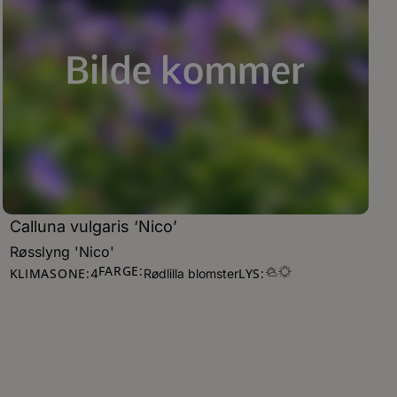
Calluna vulgaris ‘Nico’
Røsslyng 'Nico'
FARGE:
KLIMASONE:
LYS:
4
Rødlilla blomster