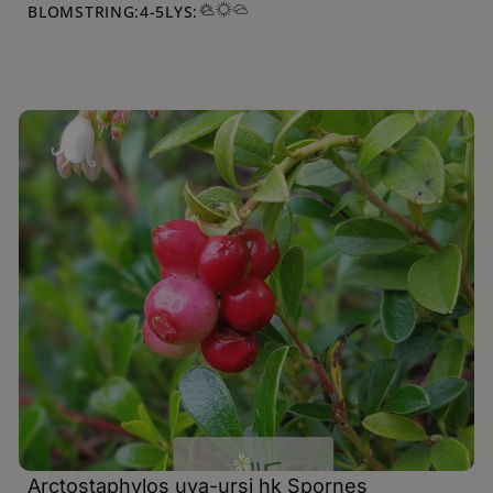
BLOMSTRING:
4
-
5
LYS:
Arctostaphylos uva-ursi hk Spornes