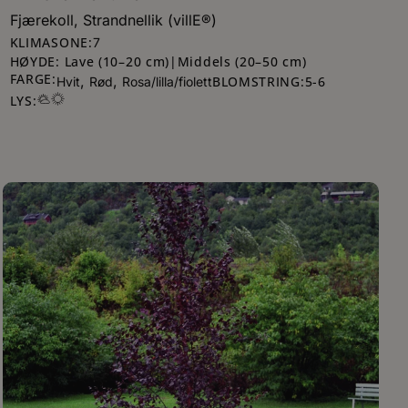
Fjærekoll, Strandnellik (villE®)
KLIMASONE:
7
HØYDE: Lave (10–20 cm)|Middels (20–50 cm)
FARGE:
,
,
BLOMSTRING:
5
-
6
Hvit
Rød
Rosa/lilla/fiolett
LYS: