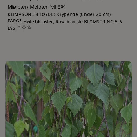
Mjølbær/ Melbær (villE®)
KLIMASONE:
HØYDE: Krypende (under 20 cm)
8
FARGE:
,
BLOMSTRING:
5
-
6
Hvite blomster
Rosa blomster
LYS: