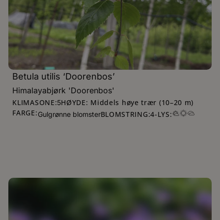
Betula utilis ‘Doorenbos’
Himalayabjørk 'Doorenbos'
KLIMASONE:
HØYDE: Middels høye trær (10–20 m)
5
FARGE:
BLOMSTRING:
4
-
LYS:
Gulgrønne blomster