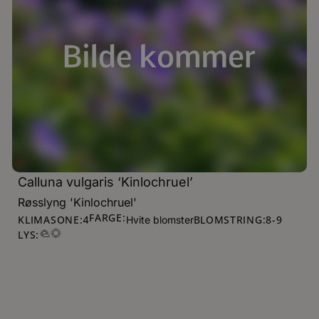
Calluna vulgaris ‘Kinlochruel’
Røsslyng 'Kinlochruel'
FARGE:
KLIMASONE:
BLOMSTRING:
8
-
9
4
Hvite blomster
LYS: