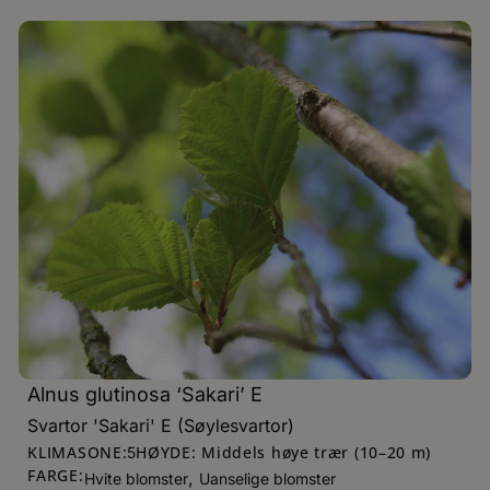
Alnus glutinosa ‘Sakari’ E
Svartor 'Sakari' E (Søylesvartor)
KLIMASONE:
HØYDE: Middels høye trær (10–20 m)
5
FARGE:
,
Hvite blomster
Uanselige blomster