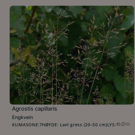
Agrostis capillaris
Engkvein
KLIMASONE:
HØYDE: Lavt gress (20–50 cm)
LYS:
7