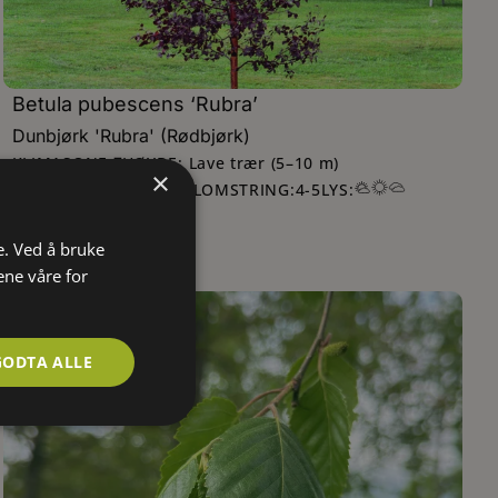
Betula pubescens ‘Rubra’
Dunbjørk 'Rubra' (Rødbjørk)
KLIMASONE:
HØYDE: Lave trær (5–10 m)
7
×
FARGE:
BLOMSTRING:
4
-
5
LYS:
Gule hunnrakler
e. Ved å bruke
ene våre for
GODTA ALLE