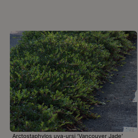
Arctostaphylos uva-ursi ‘Vancouver Jade’