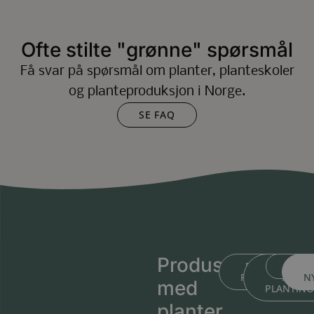
Ofte stilte "grønne" spørsmål
Få svar på spørsmål om planter, planteskoler
og planteproduksjon i Norge.
SE FAQ
Produsert
BLI KJENT ME
BLI KJEN
MEDL
PLANTESKOLEN
MED
N
med
PLANTIN
planter