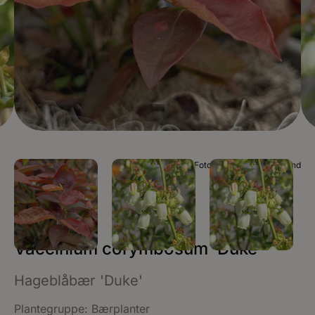
Foto Plantinor / Mia Roland
Vaccinium corymbosum ‘Duke’
Hageblåbær 'Duke'
Plantegruppe:
Bærplanter