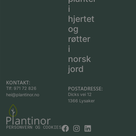
i
hjertet
og
røtter
i
norsk
jord
KONTAKT:
POSTADRESSE:
Tlf:
971 72 826
Dicks vei 12
hei@plantinor.no
1366 Lysaker
PERSONVERN OG COOKIES