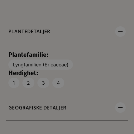
PLANTEDETALJER
Plantefamilie:
Lyngfamilien (Ericaceae)
Herdighet:
1
2
3
4
GEOGRAFISKE DETALJER