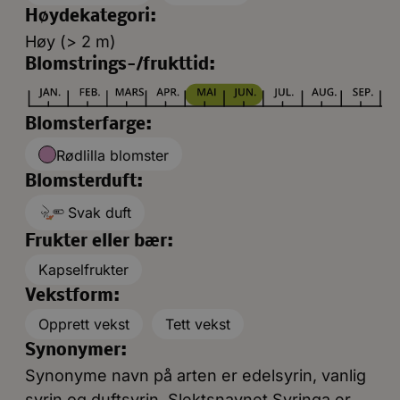
Høydekategori:
Høy (> 2 m)
Blomstrings-/frukttid:
Blomsterfarge:
Rødlilla blomster
Blomsterduft:
Svak duft
Frukter eller bær:
Kapselfrukter
Vekstform:
Opprett vekst
Tett vekst
Synonymer:
Synonyme navn på arten er edelsyrin, vanlig
syrin og duftsyrin. Slektsnavnet Syringa er