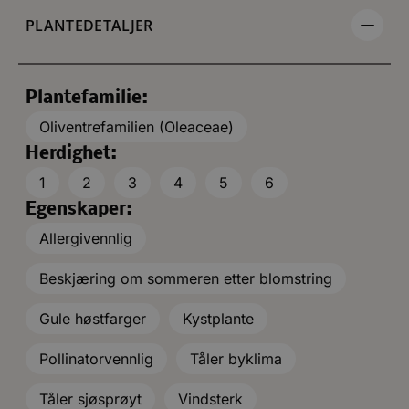
PLANTEDETALJER
Plantefamilie:
Oliventrefamilien (Oleaceae)
Herdighet:
1
2
3
4
5
6
Egenskaper:
Allergivennlig
Beskjæring om sommeren etter blomstring
Gule høstfarger
Kystplante
Pollinatorvennlig
Tåler byklima
Tåler sjøsprøyt
Vindsterk