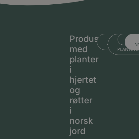
Produsert
BLI KJENT ME
BLI KJEN
MEDL
PLANTESKOLEN
MED
N
med
PLANTIN
planter
i
hjertet
og
røtter
i
norsk
jord