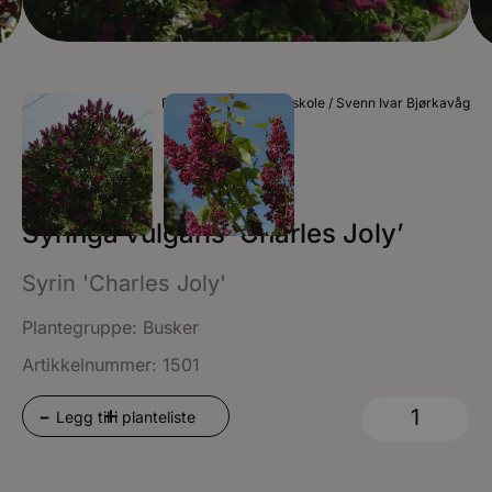
Foto Grimstad Planteskole / Svenn Ivar Bjørkavåg
Syringa vulgaris ‘Charles Joly’
Syrin 'Charles Joly'
Plantegruppe:
Busker
Artikkelnummer: 1501
+
-
Legg til i planteliste