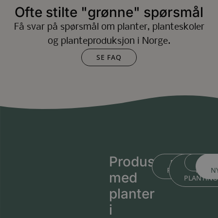
Ofte stilte "grønne" spørsmål
Få svar på spørsmål om planter, planteskoler
og planteproduksjon i Norge.
SE FAQ
Produsert
BLI KJENT ME
BLI KJEN
MEDL
PLANTESKOLEN
MED
N
med
PLANTIN
planter
i