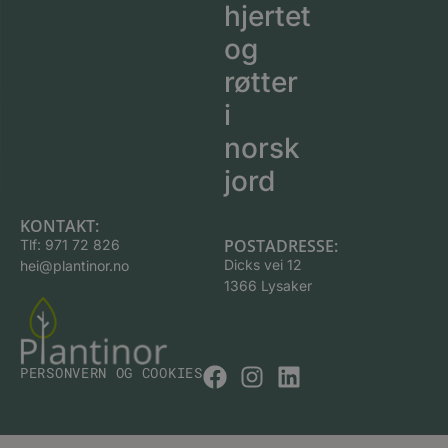
hjertet
og
røtter
i
norsk
jord
KONTAKT:
POSTADRESSE:
Tlf:
971 72 826
Dicks vei 12
hei@plantinor.no
1366 Lysaker
PERSONVERN OG COOKIES