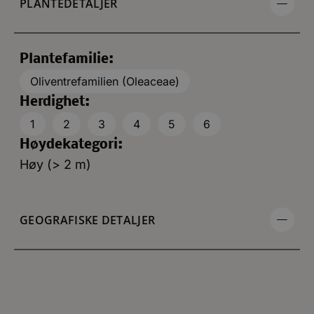
PLANTEDETALJER
Plantefamilie:
Oliventrefamilien (Oleaceae)
Herdighet:
1
2
3
4
5
6
Høydekategori:
Høy (> 2 m)
GEOGRAFISKE DETALJER