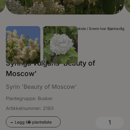
Foto Grimstad Planteskole / Svenn Ivar Bjørkavåg
Syringa vulgaris ‘Beauty of
Moscow’
Syrin 'Beauty of Moscow'
Plantegruppe:
Busker
Artikkelnummer: 2183
+
-
Legg til i planteliste