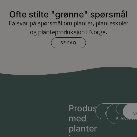
Ofte stilte "grønne" spørsmål
Få svar på spørsmål om planter, planteskoler
og planteproduksjon i Norge.
SE FAQ
Produsert
BLI KJENT ME
BLI KJEN
MEDL
PLANTESKOLEN
MED
N
med
PLANTIN
planter