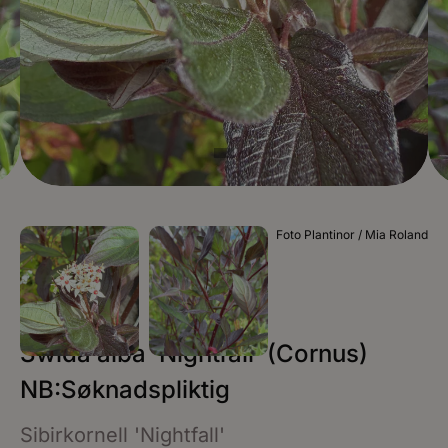
Foto Plantinor / Mia Roland
Swida alba ‘Nightfall’ (Cornus)
NB:Søknadspliktig
Sibirkornell 'Nightfall'