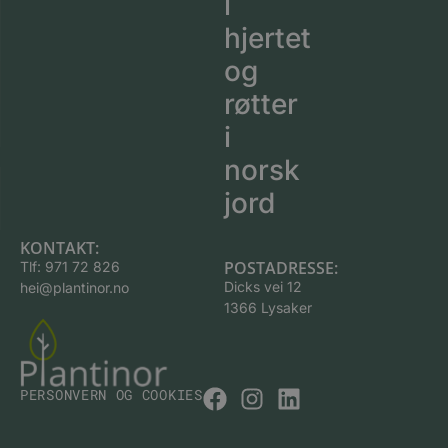
i
hjertet
og
røtter
i
norsk
jord
KONTAKT:
POSTADRESSE:
Tlf:
971 72 826
Dicks vei 12
hei@plantinor.no
1366 Lysaker
PERSONVERN OG COOKIES