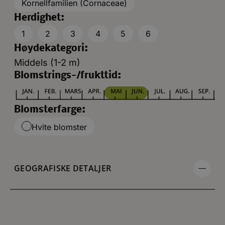
Kornellfamilien (Cornaceae)
Herdighet:
1
2
3
4
5
6
Høydekategori:
Middels (1-2 m)
Blomstrings-/frukttid:
Blomsterfarge:
Hvite blomster
GEOGRAFISKE DETALJER