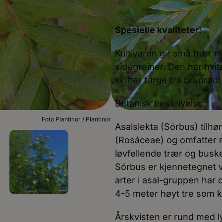
Spesielle kvaliteter:
Kultivaren gir små trær
sidegreiner. Den har hv
skifter farge fra brunrød
Botanisk beskrivelse:
Foto Plantinor / Plantinor
Asalslekta (Sórbus) tilhø
(Rosáceae) og omfatter m
løvfellende trær og busk
Sórbus er kjennetegnet v
arter i asal-gruppen har 
4-5 meter høyt tre som 
Årskvisten er rund med l