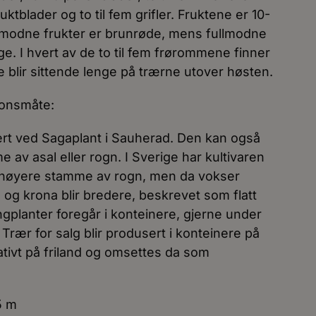
blader og to til fem grifler. Fruktene er 10-
modne frukter er brunrøde, mens fullmodne
rge. I hvert av de to til fem frørommene finner
ene blir sittende lenge på trærne utover høsten.
jonsmåte:
mert ved Sagaplant i Sauherad. Den kan også
av asal eller rogn. I Sverige har kultivaren
 høyere stamme av rogn, men da vokser
 og krona blir bredere, beskrevet som flatt
gplanter foregår i konteinere, gjerne under
 Trær for salg blir produsert i konteinere på
ativt på friland og omsettes da som
5 m