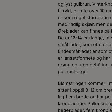
og lyst gulbrun. Vinterkn
tiltrykt, er ofte over 10
er som regel større enn
med rødlig skjær, men de
Øreblader kan finnes på k
De er 12-14 cm lange, med
småblader, som ofte er 
Endesmåbladet er som oft
er lansettformete og har
grønn og uten behåring,
gul høstfarge.
Blomstringen kommer i mai
sitter i opptil 8-12 cm br
lag 1 cm brede og har po
kronbladene. Pollenknap
begerblader, fem kronblad