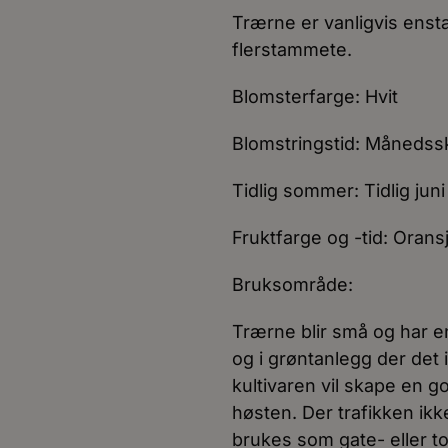
Trærne er vanligvis en
flerstammete.
Blomsterfarge: Hvit
Blomstringstid: Månedsski
Tidlig sommer: Tidlig juni ti
Fruktfarge og -tid: Orans
Bruksområde:
Trærne blir små og har e
og i grøntanlegg der det i
kultivaren vil skape en 
høsten. Der trafikken ik
brukes som gate- eller to