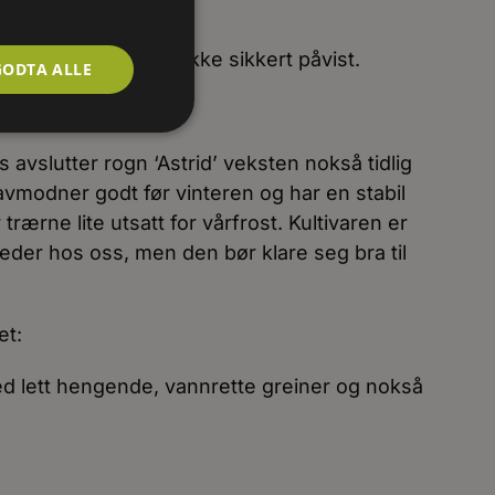
g foreldreartene er ikke sikkert påvist.
GODTA ALLE
ilpassing:
vslutter rogn ‘Astrid’ veksten nokså tidlig
modner godt før vinteren og har en stabil
rærne lite utsatt for vårfrost. Kultivaren er
teder hos oss, men den bør klare seg bra til
et:
d lett hengende, vannrette greiner og nokså