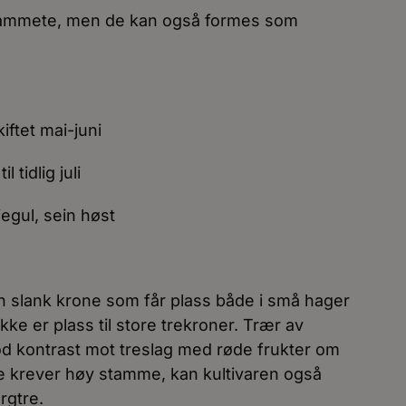
stammete, men de kan også formes som
ftet mai-juni
l tidlig juli
jegul, sein høst
n slank krone som får plass både i små hager
kke er plass til store trekroner. Trær av
god kontrast mot treslag med røde frukter om
ke krever høy stamme, kan kultivaren også
rgtre.