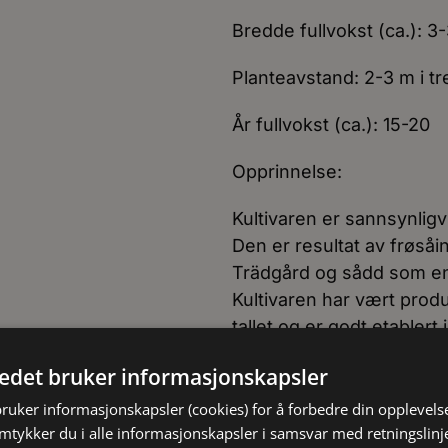
Bredde fullvokst (ca.): 3
Planteavstand: 2-3 m i tr
År fullvokst (ca.): 15-20
Opprinnelse:
Kultivaren er sannsynligv
Den er resultat av frøsåi
Trädgård og sådd som en
Kultivaren har vært prod
tallet og er godt etabler
egenskaper. Ifølge Sennik
tedet bruker informasjonskapsler
flere slekter, og i så fall
slekta Hedlúndia.
bruker informasjonskapsler (cookies) for å forbedre din opplevels
amtykker du i alle informasjonskapsler i samsvar med retningslinj