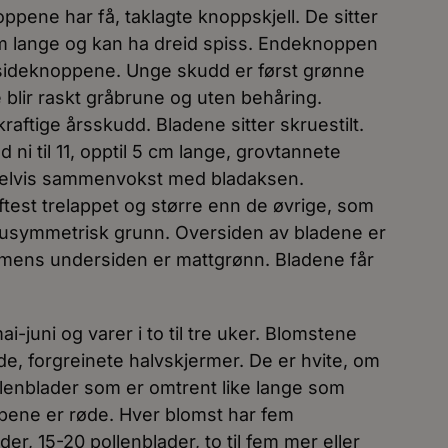
oppene har få, taklagte knoppskjell. De sitter
 mm lange og kan ha dreid spiss. Endeknoppen
 sideknoppene. Unge skudd er først grønne
 blir raskt gråbrune og uten behåring.
raftige årsskudd. Bladene sitter skruestilt.
 ni til 11, opptil 5 cm lange, grovtannete
delvis sammenvokst med bladaksen.
est trelappet og større enn de øvrige, som
 usymmetrisk grunn. Oversiden av bladene er
 mens undersiden er mattgrønn. Bladene får
-juni og varer i to til tre uker. Blomstene
ede, forgreinete halvskjermer. De er hvite, om
llenblader som er omtrent like lange som
pene er røde. Hver blomst har fem
er, 15-20 pollenblader, to til fem mer eller