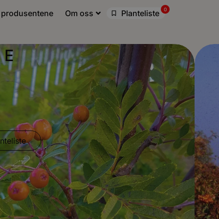
0
 produsentene
Om oss
Planteliste
 E
nteliste