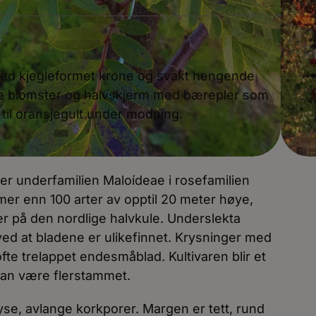
 med kjegleformet krone og svakt hengende
ite blomster og halvskjerm med bærepler som
t til oransjegult under modning.
rer underfamilien Maloídeae i rosefamilien
er enn 100 arter av opptil 20 meter høye,
er på den nordlige halvkule. Underslekta
ed at bladene er ulikefinnet. Krysninger med
ofte trelappet endesmåblad. Kultivaren blir et
kan være flerstammet.
yse, avlange korkporer. Margen er tett, rund