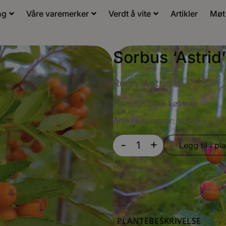
ng
Våre varemerker
Verdt å vite
Artikler
Møt
Sorbus ‘Astrid’
Rogn 'Astrid' E
Plantegruppe:
Løvtrær
Artikkelnummer: 11675
+
-
Legg til i pla
PLANTEBESKRIVELSE