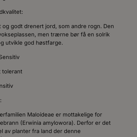
dkvalitet:
tt og godt drenert jord, som andre rogn. Den
l vokseplassen, men trærne bør få en solrik
og utvikle god høstfarge.
Sensitiv
 tolerant
sitiv
:
nderfamilien Maloídeae er mottakelige for
rann (Erwinia amylowora). Derfor er det
el av planter fra land der denne