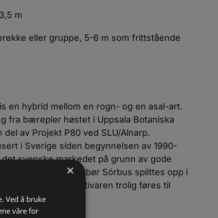
-3,5 m
erekke eller gruppe, 5-6 m som frittstående
is en hybrid mellom en rogn- og en asal-art.
ng fra bærepler høstet i Uppsala Botaniska
 del av Projekt P80 ved SLU/Alnarp.
usert i Sverige siden begynnelsen av 1990-
t i det svenske markedet på grunn av gode
×
ov og Kurtto (2017) bør Sórbus splittes opp i
 skal denne hybrid-kultivaren trolig føres til
e. Ved å bruke
ene våre for