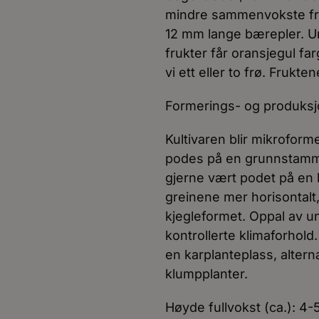
mindre sammenvokste frukt
12 mm lange bærepler. U
frukter får oransjegul fa
vi ett eller to frø. Frukt
Formerings- og produks
Kultivaren blir mikrofor
podes på en grunnstamme 
gjerne vært podet på en
greinene mer horisontalt,
kjegleformet. Oppal av un
kontrollerte klimaforhold.
en karplanteplass, altern
klumpplanter.
Høyde fullvokst (ca.): 4-