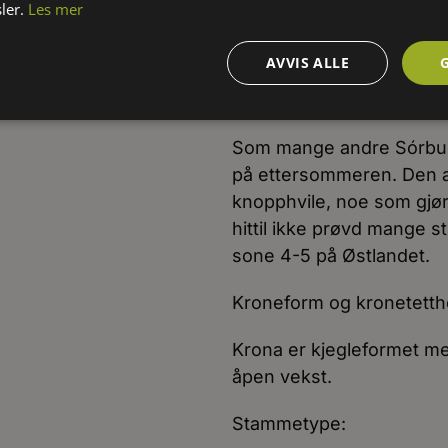
Naturlig utbredelse:
ler.
Les mer
Kultivaren er en hybrid, o
AVVIS ALLE
Vinterherdighet og klimat
Som mange andre Sórbus a
på ettersommeren. Den av
knopphvile, noe som gjør t
hittil ikke prøvd mange s
sone 4-5 på Østlandet.
Kroneform og kronetetth
Krona er kjegleformet me
åpen vekst.
Stammetype: