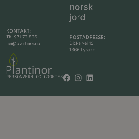
norsk
jord
KONTAKT:
POSTADRESSE:
Tlf:
971 72 826
Dicks vei 12
hei@plantinor.no
1366 Lysaker
PERSONVERN OG COOKIES