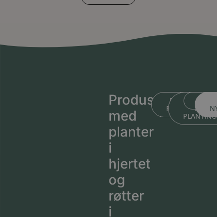
Produsert
BLI KJENT ME
BLI KJEN
MEDL
PLANTESKOLEN
MED
N
med
PLANTIN
planter
i
hjertet
og
røtter
i