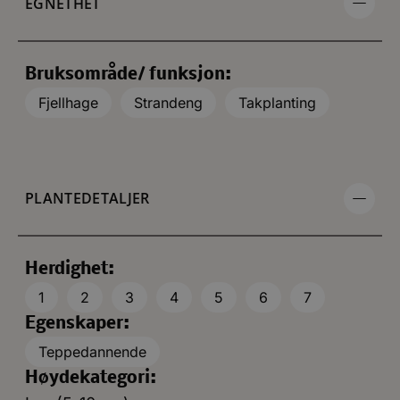
EGNETHET
Bruksområde/ funksjon:
Fjellhage
Strandeng
Takplanting
PLANTEDETALJER
Herdighet:
1
2
3
4
5
6
7
Egenskaper:
Teppedannende
Høydekategori: