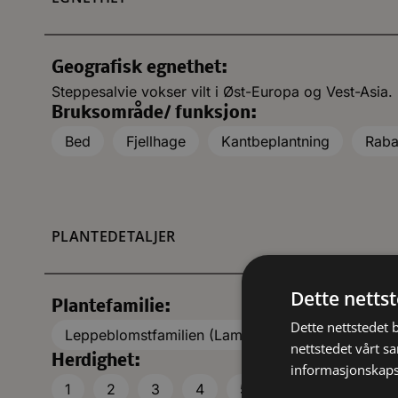
Geografisk egnethet:
Steppesalvie vokser vilt i Øst-Europa og Vest-Asia.
Bruksområde/ funksjon:
Bed
Fjellhage
Kantbeplantning
Raba
PLANTEDETALJER
Dette netts
Plantefamilie:
Dette nettstedet 
Leppeblomstfamilien (Lamiaceae)
nettstedet vårt s
Herdighet:
informasjonskaps
1
2
3
4
5
6