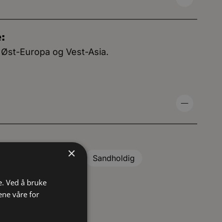
e:
i Øst-Europa og Vest-Asia.
×
pH6-8 (kalkholdig)
Sandholdig
e. Ved å bruke
ene våre for