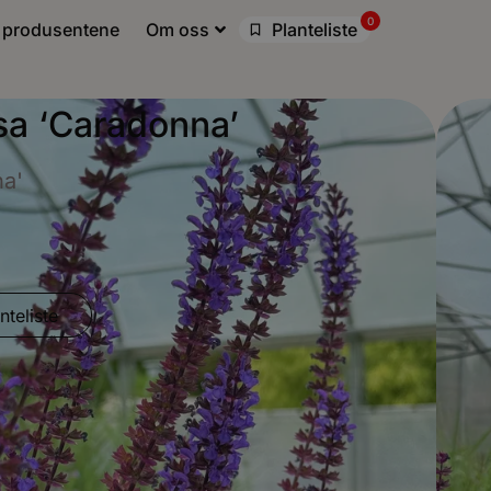
0
 produsentene
Om oss
Planteliste
sa ‘Caradonna’
na'
nteliste