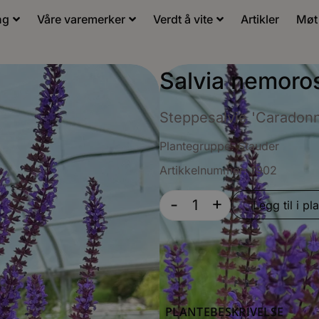
ng
Våre varemerker
Verdt å vite
Artikler
Møt
Salvia nemoro
Steppesalvie 'Caradon
Plantegruppe:
Stauder
Artikkelnummer: 1902
+
-
Legg til i pla
PLANTEBESKRIVELSE