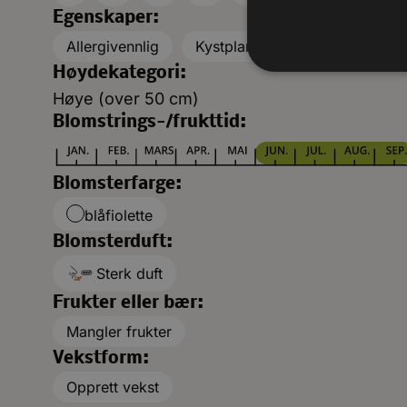
Egenskaper:
Allergivennlig
Kystplante
Høydekategori:
Høye (over 50 cm)
Blomstrings-/frukttid:
Blomsterfarge:
blåfiolette
Blomsterduft:
Sterk duft
Frukter eller bær:
Mangler frukter
Vekstform:
Opprett vekst