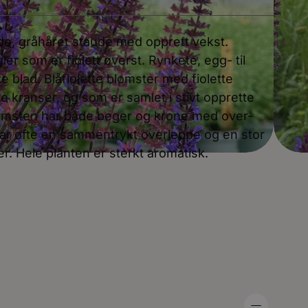
de, gråhåret staude med opprett vekst.
ler som er fiolett øverst. Rynkete, egg- til
e blad. Blåfiolette blomster med fiolette
te kranser, og som er samlet i stivt opprette
lomsten har både beger og krone med over-
ar ofte en sammentrykt overleppe og en stor
r. Hele planten er sterkt aromatisk.