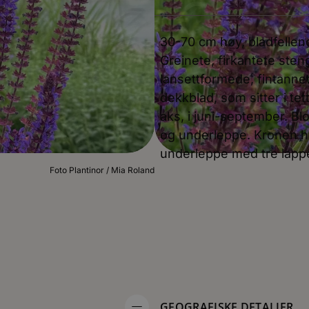
30-70 cm høy, bladfellen
Greinete, firkantete steng
lansettformede, fintannet
dekkblad, som sitter i tet
aks, i juni-september. B
og underleppe. Kronen h
underleppe med tre lappe
Foto Plantinor / Mia Roland
GEOGRAFISKE DETALJER