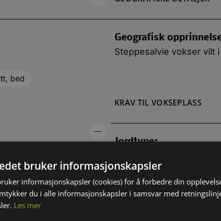
Geografisk opprinnels
Steppesalvie vokser vilt 
tt, bed
KRAV TIL VOKSEPLASS
Jordtype:
Moldjord (humusjord)
tedet bruker informasjonskapsler
Veldrenert
bruker informasjonskapsler (cookies) for å forbedre din opplevels
amtykker du i alle informasjonskapsler i samsvar med retningslinj
Lysforhold:
ler.
Les mer
Sol