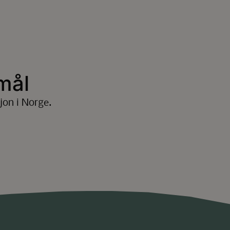
mål
jon i Norge.