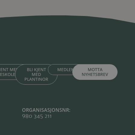
KJENT MED
BLI KJENT
MEDLEMSPORTAL
MOTTA
TESKOLENE
MED
NYHETSBREV
PLANTINOR
ORGANISASJONSNR:
980 345 211