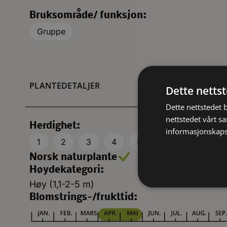
Bruksområde/ funksjon:
Gruppe
PLANTEDETALJER
Dette netts
Dette nettstedet 
nettstedet vårt s
Herdighet:
informasjonskaps
1
2
3
4
5
6
7
Norsk naturplante
Høydekategori:
Høy (1,1-2-5 m)
Blomstrings-/frukttid: