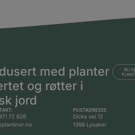
dusert med planter
BLI 
PLAN
ertet og røtter i
sk jord
TAKT:
POSTADRESSE:
971 72 826
Dicks vei 12
plantinor.no
1366 Lysaker