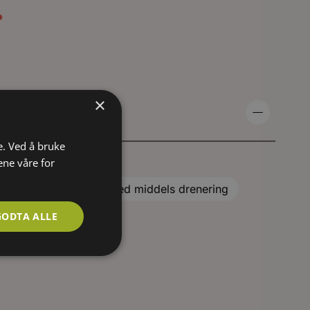
*
×
e. Ved å bruke
ene våre for
ktig
Mineraljord med middels drenering
GODTA ALLE
g
Vannmettet