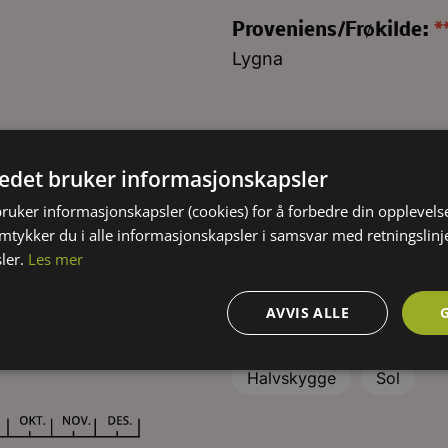
Proveniens/Frøkilde:
*
Lygna
KRAV TIL VOKSEPLASS
tedet bruker informasjonskapsler
bruker informasjonskapsler (cookies) for å forbedre din opplevels
amtykker du i alle informasjonskapsler i samsvar med retningslinj
Jordtype:
ler.
Les mer
Aldri helt tørt
Jevnt fu
AVVIS ALLE
Moldrik med god drenerin
Lysforhold:
Halvskygge
Sol