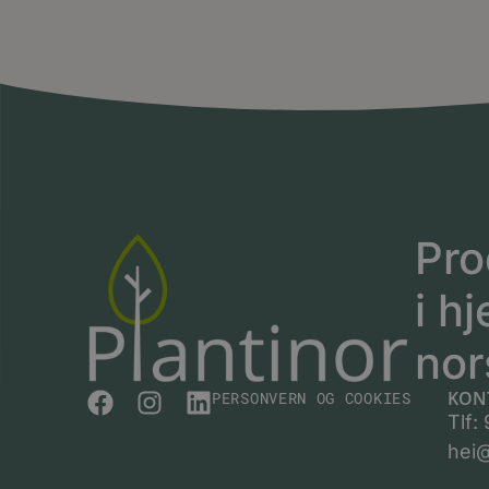
Pro
i hj
nor
KON
PERSONVERN OG COOKIES
Tlf:
hei@