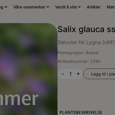
ng
Våre varemerker
Verdt å vite
Artikler
Møt
Salix glauca s
Sølvvier hk Lygna (villE
Plantegruppe:
Busker
Artikkelnummer: 2290
+
-
Legg til i pla
PLANTEBESKRIVELSE