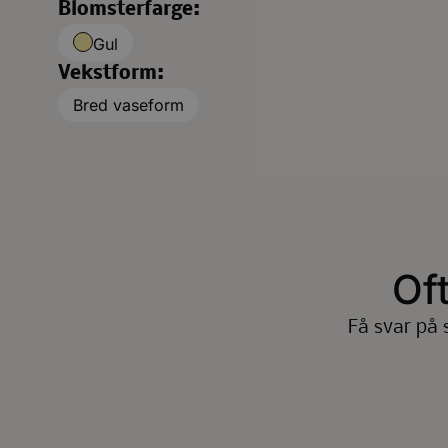
Blomsterfarge:
Gul
Vekstform:
Bred vaseform
Of
Få svar på 