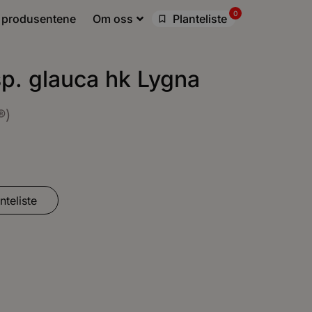
0
 produsentene
Om oss
Planteliste
sp. glauca hk Lygna
®)
nteliste