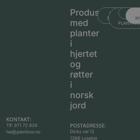
Produsert
BLI KJENT ME
BLI KJEN
MEDL
PLANTESKOLEN
MED
N
med
PLANTIN
planter
i
hjertet
og
røtter
i
norsk
jord
KONTAKT:
POSTADRESSE:
Tlf:
971 72 826
Dicks vei 12
hei@plantinor.no
1366 Lysaker