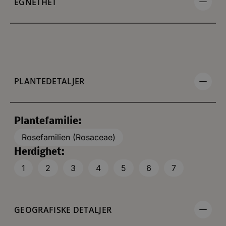
EGNETHET
PLANTEDETALJER
Plantefamilie:
Rosefamilien (Rosaceae)
Herdighet:
1
2
3
4
5
6
7
GEOGRAFISKE DETALJER