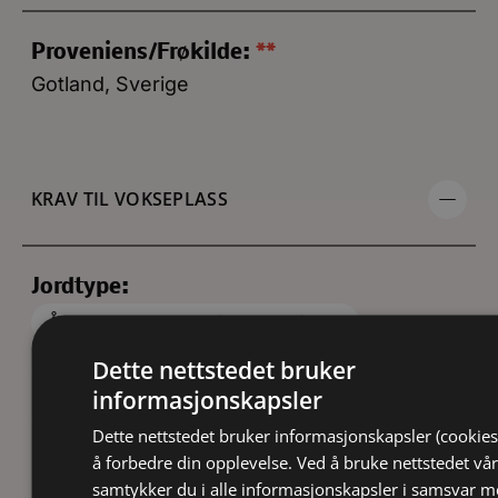
Proveniens/Frøkilde:
**
Gotland, Sverige
KRAV TIL VOKSEPLASS
Jordtype:
Årlig gjødsling anbefalesanbefales.
Dette nettstedet bruker
Blandingsjord
Næringsrik
informasjonskapsler
pH6-8 (kalkholdig)
Veldrenert
Dette nettstedet bruker informasjonskapsler (cookies
Lysforhold:
å forbedre din opplevelse. Ved å bruke nettstedet vår
Halvskygge
Sol
samtykker du i alle informasjonskapsler i samsvar 