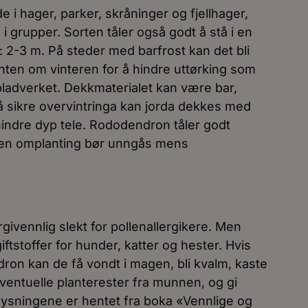
i hager, parker, skråninger og fjellhager,
i grupper. Sorten tåler også godt å stå i en
 2-3 m. På steder med barfrost kan det bli
anten om vinteren for å hindre uttørking som
bladverket. Dekkmaterialet kan være bar,
e å sikre overvintringa kan jorda dekkes med
hindre dyp tele. Rododendron tåler godt
 men omplanting bør unngås mens
ivennlig slekt for pollenallergikere. Men
ftstoffer for hunder, katter og hester. Hvis
on kan de få vondt i magen, bli kvalm, kaste
 eventuelle planterester fra munnen, og gi
lysningene er hentet fra boka «Vennlige og