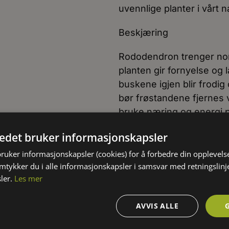
uvennlige planter i vårt
Beskjæring
Rododendron trenger nor
planten gir fornyelse og 
buskene igjen blir frodig
bør frøstandene fjernes 
bruke næring og energi på
bedre. Beskjæring bør skj
tedet bruker informasjonskapsler
Formering
bruker informasjonskapsler (cookies) for å forbedre din opplevels
amtykker du i alle informasjonskapsler i samsvar med retningslinj
Sorten formeres vegetativ
ler.
Les mer
ved avlegging.
AVVIS ALLE