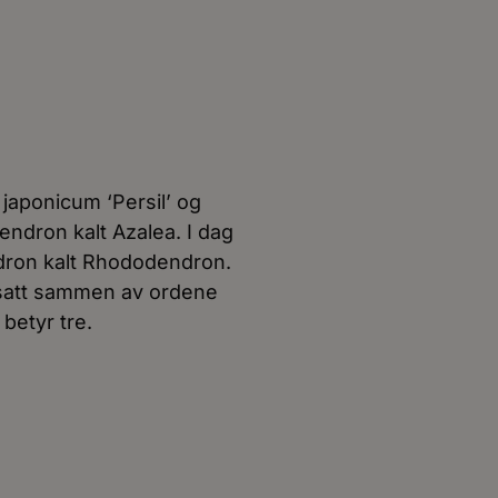
aponicum ‘Persil’ og
dendron kalt Azalea. I dag
ndron kalt Rhododendron.
 satt sammen av ordene
betyr tre.