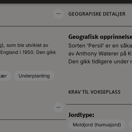
GEOGRAFISKE DETALJER
Geografisk opprinnels
g), som ble utviklet av
Sorten ‘Persil’ er en såka
 England i 1950. Den gikk
av Anthony Waterer på Kna
Den gikk tidligere under 
tær
Underplanting
KRAV TIL VOKSEPLASS
Jordtype:
Moldjord (humusjord)