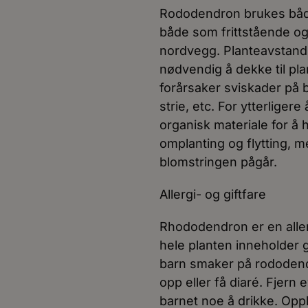
Rododendron brukes både 
både som frittstående og 
nordvegg. Planteavstand:
nødvendig å dekke til pl
forårsaker sviskader på 
strie, etc. For ytterliger
organisk materiale for å 
omplanting og flytting,
blomstringen pågår.
Allergi- og giftfare
Rhododendron er en allerg
hele planten inneholder gi
barn smaker på rododendr
opp eller få diaré. Fjern
barnet noe å drikke. Opp