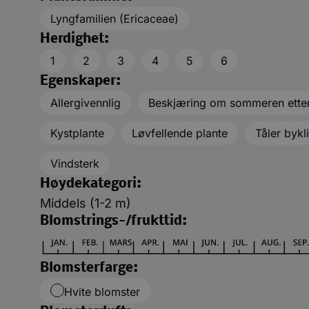
Lyngfamilien (Ericaceae)
Herdighet:
1
2
3
4
5
6
Egenskaper:
Allergivennlig
Beskjæring om sommeren etter
Kystplante
Løvfellende plante
Tåler bykl
Vindsterk
Høydekategori:
Middels (1-2 m)
Blomstrings-/frukttid:
Blomsterfarge:
Hvite blomster