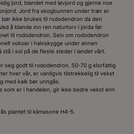
ldig jord, blandet med løvjord og gjerne noe
ronjord. Jord fra skogbunnen under trær er
v bør ikke brukes til rododendron da den
Ved å blande inn ren naturtorv i jorda før
 egnet til rododendron. Selv om rododendron
onelt vokser i halvskygge under annen
 stå i sol på de fleste steder i landet vårt.
er seg godt til rododendron. 50-70 g klorfattig
r hver vår, er vanligvis tilstrekkelig til vekst
ag med kalk bør unngås.
 som er i handelen, gir ikke bedre vekst enn
rås plantet til klimasone H4-5.