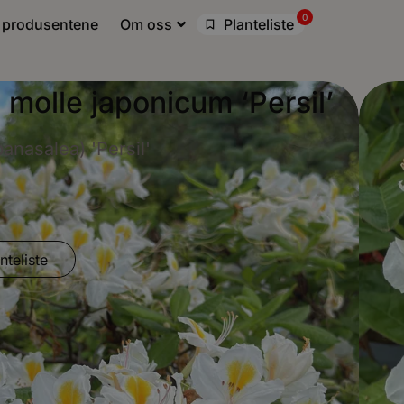
0
 produsentene
Om oss
Planteliste
molle japonicum ‘Persil’
nasalea) 'Persil'
nteliste