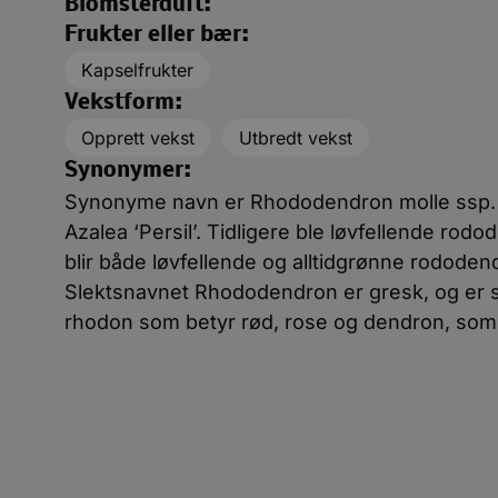
Blomsterduft:
Frukter eller bær:
Kapselfrukter
Vekstform:
Opprett vekst
Utbredt vekst
Synonymer:
Synonyme navn er Rhododendron molle ssp. j
Azalea ‘Persil’. Tidligere ble løvfellende rodo
blir både løvfellende og alltidgrønne rodode
Slektsnavnet Rhododendron er gresk, og er
rhodon som betyr rød, rose og dendron, som 