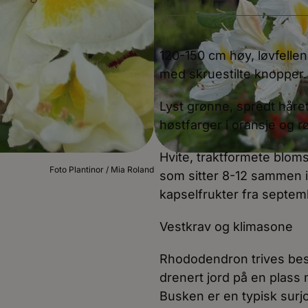
120-150 cm høy, løvfelle
med skruestilte knopper. 
Lyst grønne, spredt håret
høstfarger i oransje og r
Hvite, traktformete blom
Foto Plantinor / Mia Roland
som sitter 8-12 sammen i 
kapselfrukter fra septe
Vestkrav og klimasone
Rhododendron trives best
drenert jord på en plass 
Busken er en typisk surj