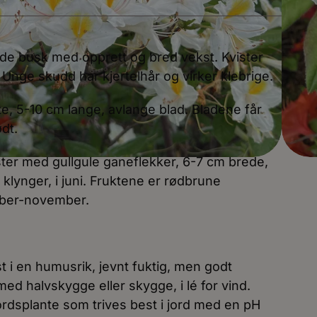
nde busk med opprett og bred vekst. Kvister
Unge skudd har kjertelhår og virker klebrige.
e, 5-10 cm lange, avlange blad. Bladene får
ødt.
ster med gullgule ganeflekker, 6-7 cm brede,
klynger, i juni. Fruktene er rødbrune
mber-november.
 i en humusrik, jevnt fuktig, men godt
med halvskygge eller skygge, i lé for vind.
ordsplante som trives best i jord med en pH