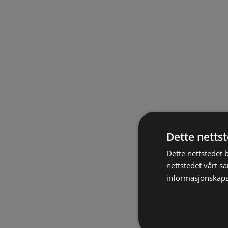
Dette netts
Dette nettstedet 
nettstedet vårt s
informasjonskaps