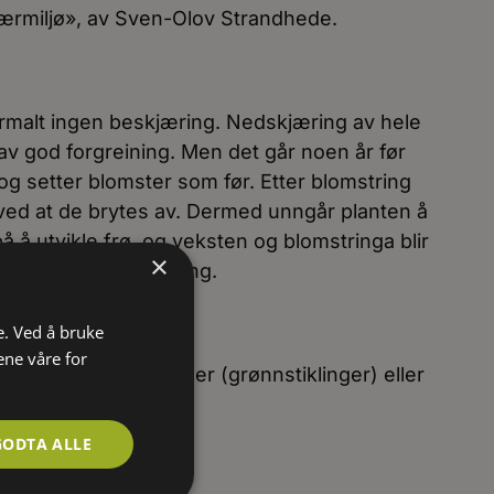
 nærmiljø», av Sven-Olov Strandhede.
malt ingen beskjæring. Nedskjæring av hele
lav god forgreining. Men det går noen år før
 og setter blomster som før. Etter blomstring
ved at de brytes av. Dermed unngår planten å
 å utvikle frø, og veksten og blomstringa blir
×
e like etter blomstring.
e. Ved å bruke
ene våre for
t med skuddstiklinger (grønnstiklinger) eller
GODTA ALLE