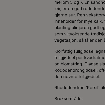
mellom 5 og 7. En sandho
leir, er en god rododend
gjerne sur. Ren veksttor
inneholder for mye kalk. 
planting blir jorda godt
som viltvoksende tradisj
vegetasjon, så tåler den å
Klorfattig fullgjødsel egn
fullgjødsel per kvadratmete
og blomstring. Gjødselsl
Rododendrongjødsel, ofte
den nevnte fullgjødsel.
Rhododendron ‘Persil’ til
Bruksområder