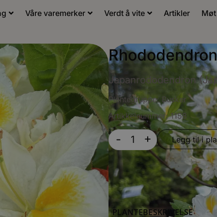
ng
Våre varemerker
Verdt å vite
Artikler
Møt
Rhododendron 
Japanrododendron (Japa
Plantegruppe:
Busker
Artikkelnummer: 1158
+
-
Legg til i pla
PLANTEBESKRIVELSE