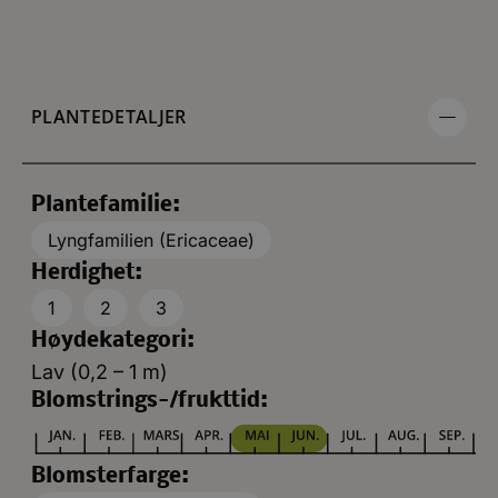
PLANTEDETALJER
Plantefamilie:
Lyngfamilien (Ericaceae)
Herdighet:
1
2
3
Høydekategori:
Lav (0,2 – 1 m)
Blomstrings-/frukttid:
Blomsterfarge: