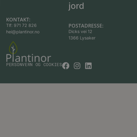
jord
KONTAKT:
POSTADRESSE:
Tlf:
971 72 826
Dicks vei 12
hei@plantinor.no
1366 Lysaker
PERSONVERN OG COOKIES