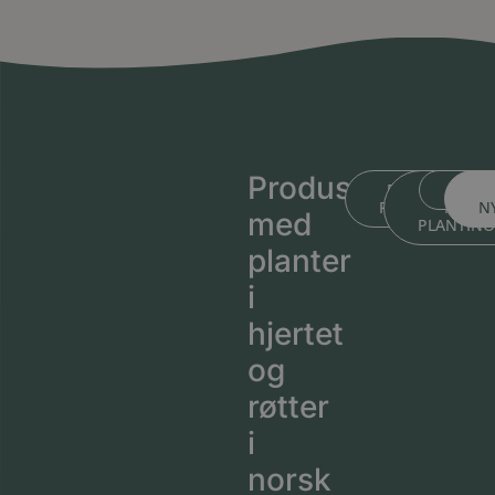
Produsert
BLI KJENT ME
BLI KJEN
MEDL
PLANTESKOLEN
MED
N
med
PLANTIN
planter
i
hjertet
og
røtter
i
norsk