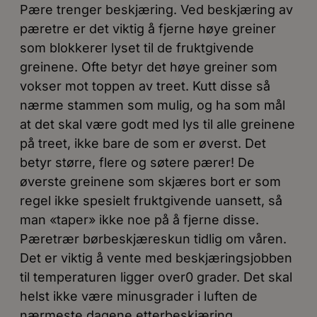
Pære trenger beskjæring. Ved beskjæring av
pæretre er det viktig å fjerne høye greiner
som blokkerer lyset til de fruktgivende
greinene. Ofte betyr det høye greiner som
vokser mot toppen av treet. Kutt disse så
nærme stammen som mulig, og ha som mål
at det skal være godt med lys til alle greinene
på treet, ikke bare de som er øverst. Det
betyr større, flere og søtere pærer! De
øverste greinene som skjæres bort er som
regel ikke spesielt fruktgivende uansett, så
man «taper» ikke noe på å fjerne disse.
Pæretrær børbeskjæreskun tidlig om våren.
Det er viktig å vente med beskjæringsjobben
til temperaturen ligger over0 grader. Det skal
helst ikke være minusgrader i luften de
nærmeste dagene etterbeskjæring.