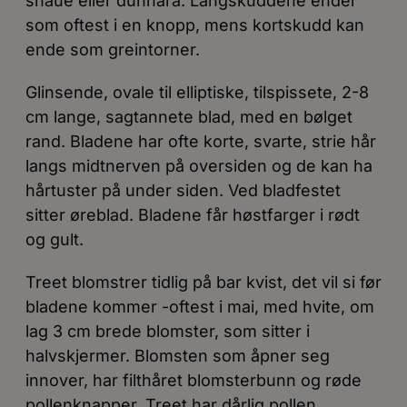
snaue eller dunhåra. Langskuddene ender
som oftest i en knopp, mens kortskudd kan
ende som greintorner.
Glinsende, ovale til elliptiske, tilspissete, 2-8
cm lange, sagtannete blad, med en bølget
rand. Bladene har ofte korte, svarte, strie hår
langs midtnerven på oversiden og de kan ha
hårtuster på under siden. Ved bladfestet
sitter øreblad. Bladene får høstfarger i rødt
og gult.
Treet blomstrer tidlig på bar kvist, det vil si før
bladene kommer -oftest i mai, med hvite, om
lag 3 cm brede blomster, som sitter i
halvskjermer. Blomsten som åpner seg
innover, har filthåret blomsterbunn og røde
pollenknapper. Treet har dårlig pollen.