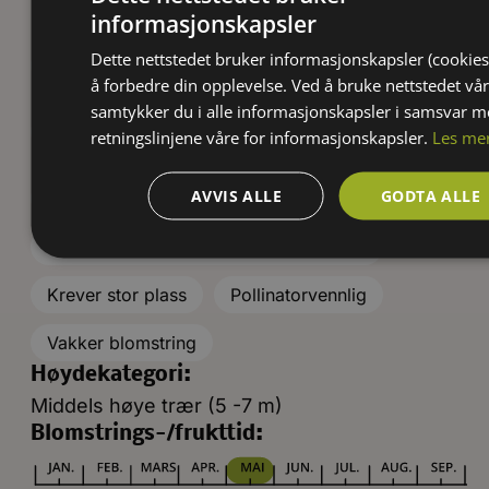
informasjonskapsler
Plantefamilie:
Dette nettstedet bruker informasjonskapsler (cookies
Rosefamilien (Rosaceae)
å forbedre din opplevelse. Ved å bruke nettstedet vår
Herdighet:
samtykker du i alle informasjonskapsler i samsvar 
1
2
3
4
retningslinjene våre for informasjonskapsler.
Les me
Egenskaper:
AVVIS ALLE
GODTA ALLE
Allergivennlig
Beskjæring om våren før veksten tar til
Krever stor plass
Pollinatorvennlig
Vakker blomstring
Høydekategori:
Middels høye trær (5 -7 m)
Blomstrings-/frukttid: