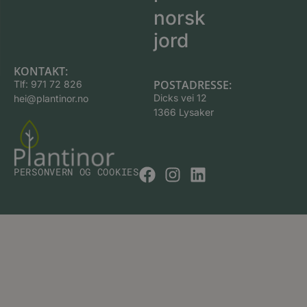
norsk
jord
KONTAKT:
POSTADRESSE:
Tlf:
971 72 826
Dicks vei 12
hei@plantinor.no
1366 Lysaker
PERSONVERN OG COOKIES