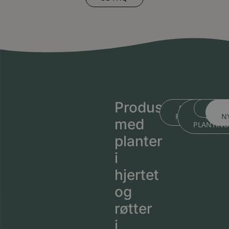
Produsert
BLI KJENT ME
BLI KJEN
MEDL
PLANTESKOLEN
MED
N
med
PLANTIN
planter
i
hjertet
og
røtter
i