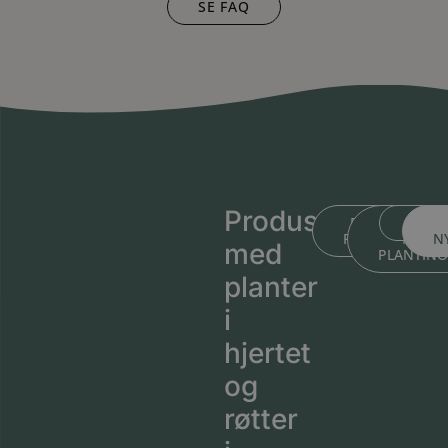
SE FAQ
Produsert
BLI KJENT ME
BLI KJEN
MEDL
PLANTESKOLEN
MED
N
med
PLANTIN
planter
i
hjertet
og
røtter