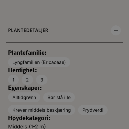
PLANTEDETALJER
Plantefamilie:
Lyngfamilien (Ericaceae)
Herdighet:
1
2
3
Egenskaper:
Alltidgrønn
Bør stå i le
Krever middels beskjæring
Prydverdi
Høydekategori:
Middels (1-2 m)