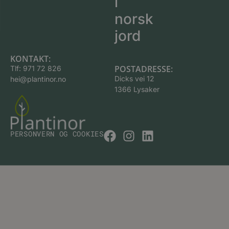
i
norsk
jord
KONTAKT:
POSTADRESSE:
Tlf:
971 72 826
Dicks vei 12
hei@plantinor.no
1366 Lysaker
PERSONVERN OG COOKIES