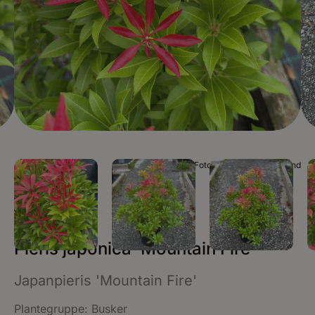
Foto Plantinor / Mia Roland
Pieris japonica ‘Mountain Fire’
Japanpieris 'Mountain Fire'
Plantegruppe:
Busker