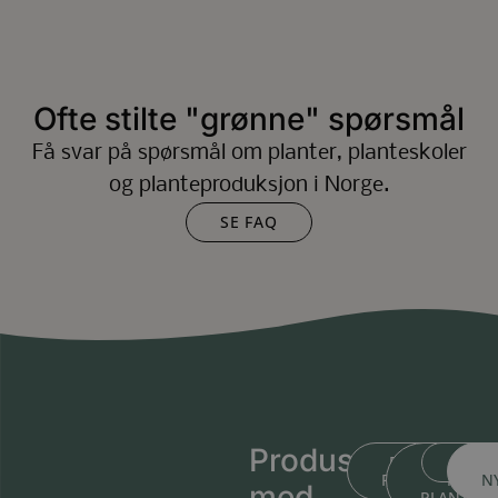
Ofte stilte "grønne" spørsmål
Få svar på spørsmål om planter, planteskoler
og planteproduksjon i Norge.
SE FAQ
Produsert
BLI KJENT ME
BLI KJEN
MEDL
PLANTESKOLEN
MED
N
med
PLANTIN