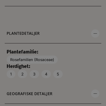
PLANTEDETALJER
Plantefamilie:
Rosefamilien (Rosaceae)
Herdighet:
1
2
3
4
5
GEOGRAFISKE DETALJER