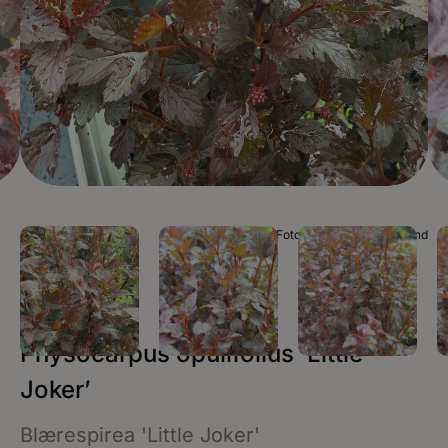
Foto Plantinor / Mia Roland
Physocarpus opulifolius ‘Little
Joker’
Blærespirea 'Little Joker'