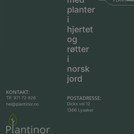
planter
i
hjertet
og
røtter
i
norsk
jord
KONTAKT:
POSTADRESSE:
Tlf:
971 72 826
Dicks vei 12
hei@plantinor.no
1366 Lysaker