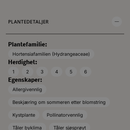
PLANTEDETALJER
Plantefamilie:
Hortensiafamilien (Hydrangeaceae)
Herdighet:
1
2
3
4
5
6
Egenskaper:
Allergivennlig
Beskjæring om sommeren etter blomstring
Kystplante
Pollinatorvennlig
Tåler byklima
Tåler sjøsprøyt