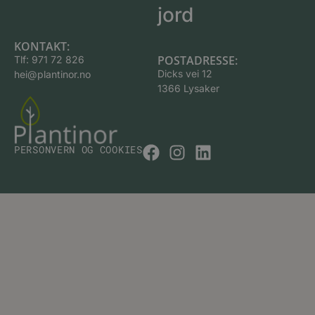
jord
KONTAKT:
POSTADRESSE:
Tlf:
971 72 826
Dicks vei 12
hei@plantinor.no
1366 Lysaker
PERSONVERN OG COOKIES