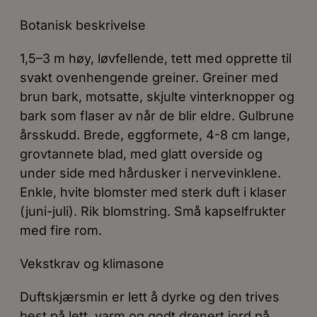
Botanisk beskrivelse
1,5–3 m høy, løvfellende, tett med opprette til
svakt ovenhengende greiner. Greiner med
brun bark, motsatte, skjulte vinterknopper og
bark som flaser av når de blir eldre. Gulbrune
årsskudd. Brede, eggformete, 4-8 cm lange,
grovtannete blad, med glatt overside og
under side med hårdusker i nervevinklene.
Enkle, hvite blomster med sterk duft i klaser
(juni-juli). Rik blomstring. Små kapselfrukter
med fire rom.
Vekstkrav og klimasone
Duftskjærsmin er lett å dyrke og den trives
best på lett, varm og godt drenert jord på