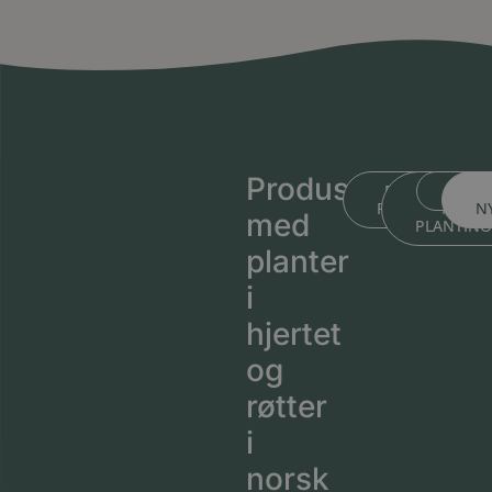
Produsert
BLI KJENT ME
BLI KJEN
MEDL
PLANTESKOLEN
MED
N
med
PLANTIN
planter
i
hjertet
og
røtter
i
norsk