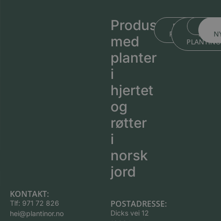
Produsert
BLI KJENT ME
BLI KJEN
MEDL
PLANTESKOLEN
MED
N
med
PLANTIN
planter
i
hjertet
og
røtter
i
norsk
jord
KONTAKT:
POSTADRESSE:
Tlf:
971 72 826
Dicks vei 12
hei@plantinor.no