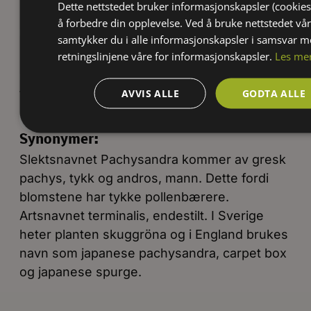
Dette nettstedet bruker informasjonskapsler (cookies
Blomsterduft:
å forbedre din opplevelse. Ved å bruke nettstedet vår
Uten duft
samtykker du i alle informasjonskapsler i samsvar 
Frukter eller bær:
retningslinjene våre for informasjonskapsler.
Les me
Steinfrukt
AVVIS ALLE
GODTA ALLE
Vekstform:
Teppedannende
Utbredt vekst
Synonymer:
Slektsnavnet Pachysandra kommer av gresk
pachys, tykk og andros, mann. Dette fordi
blomstene har tykke pollenbærere.
Artsnavnet terminalis, endestilt. I Sverige
heter planten skuggröna og i England brukes
navn som japanese pachysandra, carpet box
og japanese spurge.