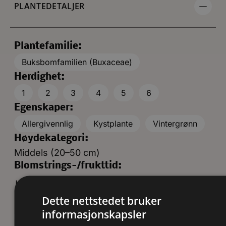
PLANTEDETALJER
Plantefamilie:
Buksbomfamilien (Buxaceae)
Herdighet:
1
2
3
4
5
6
Egenskaper:
Allergivennlig
Kystplante
Vintergrønn
Høydekategori:
Middels (20–50 cm)
Blomstrings-/frukttid:
Dette nettstedet bruker
Blomsterfarge:
informasjonskapsler
Grønn bladplante
Hvit