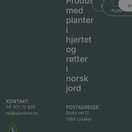
Produsert
BLI KJENT ME
BLI KJEN
MEDL
PLANTESKOLEN
MED
N
med
PLANTIN
planter
i
hjertet
og
røtter
i
norsk
jord
KONTAKT:
POSTADRESSE:
Tlf:
971 72 826
Dicks vei 12
hei@plantinor.no
1366 Lysaker