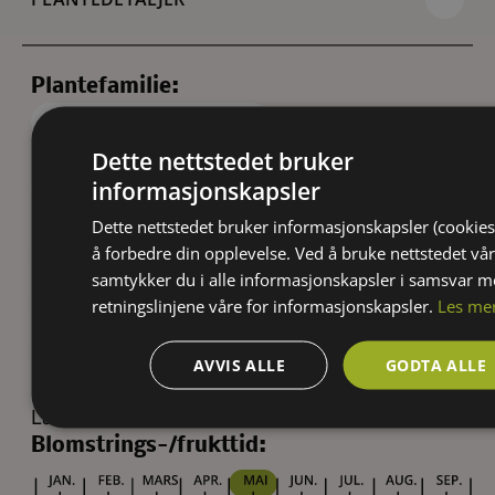
Plantefamilie:
Rosefamilien (Rosaceae)
Herdighet:
Dette nettstedet bruker
informasjonskapsler
1
2
3
4
Egenskaper:
Dette nettstedet bruker informasjonskapsler (cookies
å forbedre din opplevelse. Ved å bruke nettstedet vår
Allergivennlig tre
samtykker du i alle informasjonskapsler i samsvar 
Beskjæring om våren før veksten tar til
retningslinjene våre for informasjonskapsler.
Les me
Pollinatorvennlig
Vakker blomstring
AVVIS ALLE
GODTA ALLE
Høydekategori:
Lave trær (2-5 m)
Blomstrings-/frukttid: