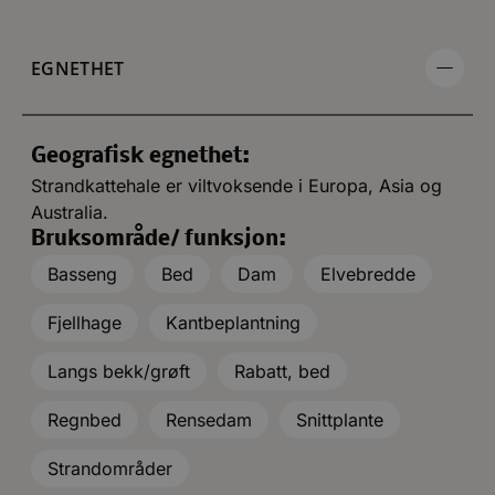
EGNETHET
Geografisk egnethet:
Strandkattehale er viltvoksende i Europa, Asia og
Australia.
Bruksområde/ funksjon:
Basseng
Bed
Dam
Elvebredde
Fjellhage
Kantbeplantning
Langs bekk/grøft
Rabatt, bed
Regnbed
Rensedam
Snittplante
Strandområder