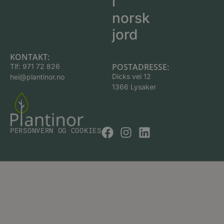
i
norsk
jord
KONTAKT:
POSTADRESSE:
Tlf:
971 72 826
Dicks vei 12
hei@plantinor.no
1366 Lysaker
PERSONVERN OG COOKIES