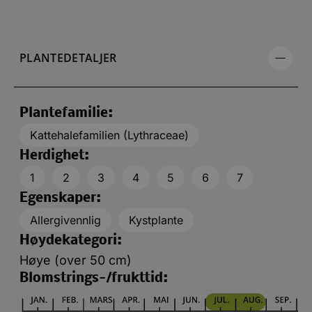
PLANTEDETALJER
Plantefamilie:
Kattehalefamilien (Lythraceae)
Herdighet:
1
2
3
4
5
6
7
Egenskaper:
Allergivennlig
Kystplante
Høydekategori:
Høye (over 50 cm)
Blomstrings-/frukttid: