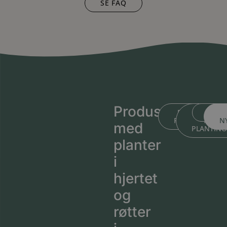
SE FAQ
Produsert
BLI KJENT ME
BLI KJEN
MEDL
PLANTESKOLEN
MED
N
med
PLANTIN
planter
i
hjertet
og
røtter