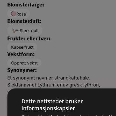
Blomsterfarge:
Rosa
Blomsterduft:
Sterk duft
Frukter eller bær:
Kapselfrukt
Vekstform:
Opprett vekst
Synonymer:
Et synonymt navn er strandkattehale.
Slektsnavnet Lythrum er av gresk lythron,
sårblod. Dette viser til at saften fra planten
tidligere ble brukt til å stoppe blod.
Dette nettstedet bruker
Artsnavnet salicaria, lik pil, vier (Salix).
informasjonskapsler
Bladene ligner pilblad. I Sverige heter planten