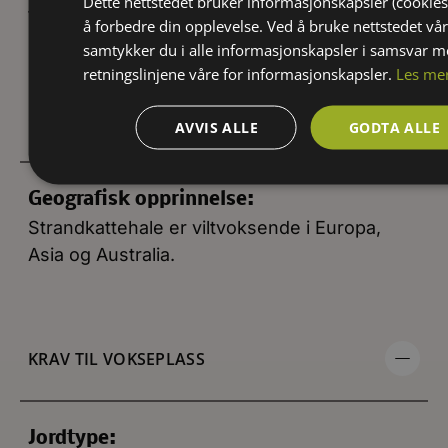
Dette nettstedet bruker informasjonskapsler (cookies
fackelblomster og i England brukes navnet
å forbedre din opplevelse. Ved å bruke nettstedet vår
purple loosestrife.
samtykker du i alle informasjonskapsler i samsvar 
retningslinjene våre for informasjonskapsler.
Les me
GEOGRAFISKE DETALJER
AVVIS ALLE
GODTA ALLE
Geografisk opprinnelse:
Strandkattehale er viltvoksende i Europa,
Asia og Australia.
KRAV TIL VOKSEPLASS
Jordtype: