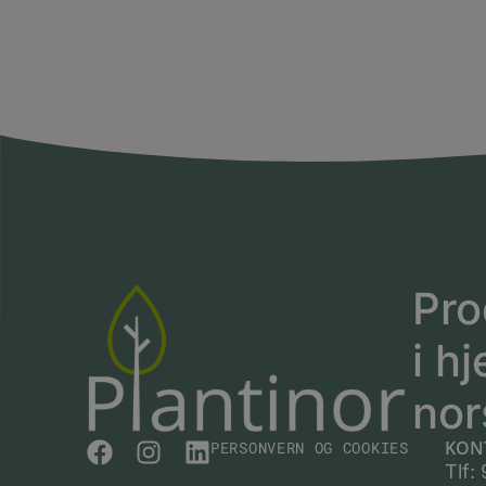
Pro
i hj
nor
KON
PERSONVERN OG COOKIES
Tlf: