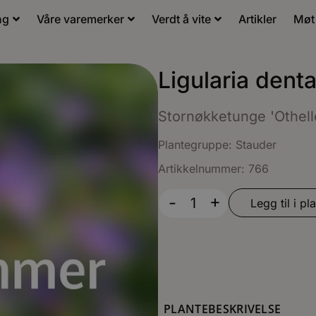
ng
Våre varemerker
Verdt å vite
Artikler
Møt
Ligularia denta
Stornøkketunge 'Othell
Plantegruppe:
Stauder
Artikkelnummer: 766
+
-
Legg til i pla
PLANTEBESKRIVELSE