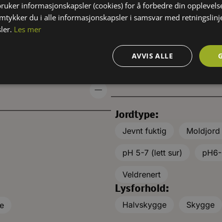
bruker informasjonskapsler (cookies) for å forbedre din opplevels
i handelen.
dag, men noen utvalgte na
amtykker du i alle informasjonskapsler i samsvar med retningslinj
handelen.
ler.
Les mer
AVVIS ALLE
KRAV TIL VOKSEPLASS
Jordtype:
Jevnt fuktig
Moldjord
pH 5-7 (lett sur)
pH6-8
Veldrenert
Lysforhold:
Halvskygge
Skygge
te