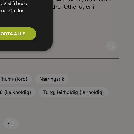
e. Ved å bruke
vnesorter, blant andre ‘Othello’, er i
ene våre for
GODTA ALLE
 (humusjord)
Næringsrik
 (kalkholdig)
Tung, leirholdig (leirholdig)
Sol