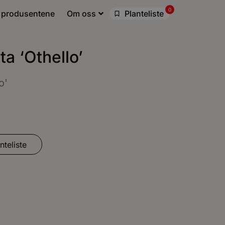
0
 produsentene
Om oss
Planteliste
ta ‘Othello’
o'
nteliste