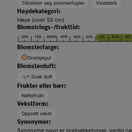
Tiltrekker seg sommerfugler
Vindsterk
Høydekategori:
Høye (over 50 cm)
Blomstrings-/frukttid:
Blomsterfarge:
Oransjegul
Blomsterduft:
Svak duft
Frukter eller bær:
Nøttefrukt
Vekstform:
Opprett vekst
Synonymer:
Synonyme navn er breinøkketunge, vanlig nøk