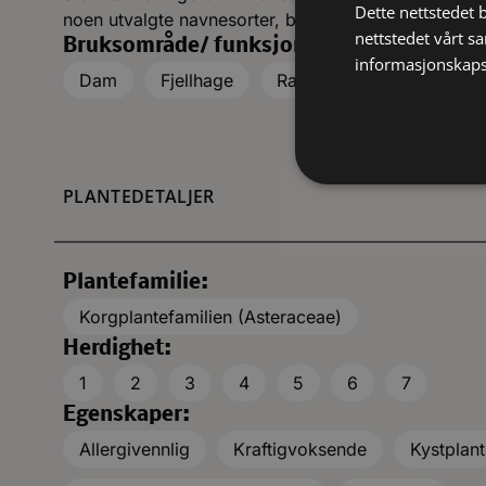
Dette nettstedet 
noen utvalgte navnesorter, blant andre ‘Othello’, er 
nettstedet vårt s
Bruksområde/ funksjon:
informasjonskaps
Dam
Fjellhage
Rabatt, bed
Solitær
PLANTEDETALJER
Plantefamilie:
Korgplantefamilien (Asteraceae)
Herdighet:
1
2
3
4
5
6
7
Egenskaper:
Allergivennlig
Kraftigvoksende
Kystplan