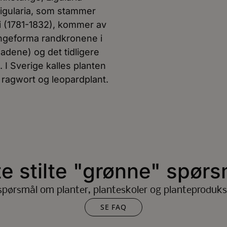
Ligularia, som stammer
i (1781-1832), kommer av
tungeforma randkronene i
adene) og det tidligere
 I Sverige kalles planten
ragwort og leopardplant.
te stilte "grønne" spørs
spørsmål om planter, planteskoler og planteproduks
SE FAQ