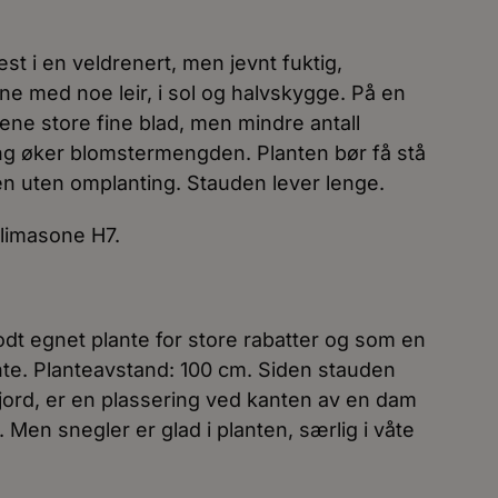
st i en veldrenert, men jevnt fuktig,
ne med noe leir, i sol og halvskygge. På en
tene store fine blad, men mindre antall
ling øker blomstermengden. Planten bør få stå
en uten omplanting. Stauden lever lenge.
 klimasone H7.
dt egnet plante for store rabatter og som en
ante. Planteavstand: 100 cm. Siden stauden
t jord, er en plassering ved kanten av en dam
s. Men snegler er glad i planten, særlig i våte