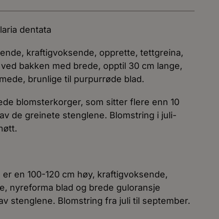
laria dentata
ende, kraftigvoksende, opprette, tettgreina,
ad ved bakken med brede, opptil 30 cm lange,
rmede, brunlige til purpurrøde blad.
brede blomsterkorger, som sitter flere enn 10
av de greinete stenglene. Blomstring i juli-
nøtt.
o’ er en 100-120 cm høy, kraftigvoksende,
e, nyreforma blad og brede guloransje
v stenglene. Blomstring fra juli til september.