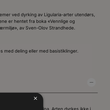
mer ved dyrking av Ligularia-arter utendørs,
gene er hentet fra boka «Vennlige og
 nærmiljø», av Sven-Olov Strandhede.
 med deling eller med basistiklinger.
×
e:
ksende i Japan og Kina. Arten dyrkes ikke i