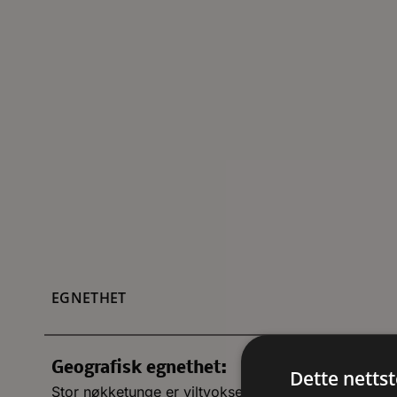
EGNETHET
Geografisk egnethet:
Dette netts
Stor nøkketunge er viltvoksende i Japan og Kina. A