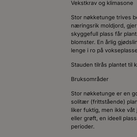
Vekstkrav og klimasone
Stor nøkketunge trives be
næringsrik moldjord, gjer
skyggefull plass får plan
blomster. En årlig gjøds
lenge i ro på vokseplass
Stauden tilrås plantet til
Bruksområder
Stor nøkketunge er en go
solitær (frittstående) pl
liker fuktig, men ikke vå
eller grøft, en ideell plas
perioder.