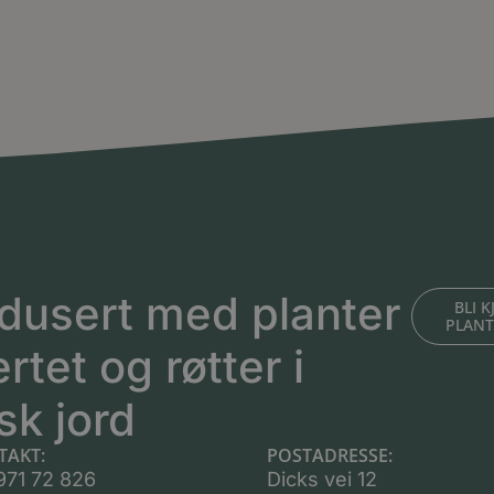
dusert med planter
BLI 
PLAN
ertet og røtter i
sk jord
TAKT:
POSTADRESSE:
971 72 826
Dicks vei 12