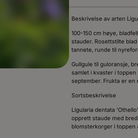
Beskrivelse av arten Ligu
100-150 cm høye, bladfell
stauder. Rosettstilte bl
tannete, runde til nyrefo
Gullgule til guloransje, 
samlet i kvaster i toppen 
september. Frukta er en 
Sortsbeskrivelse
Ligularia dentata ‘Othell
opprett staude med bred
blomsterkorger i toppen a