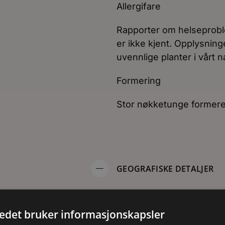
Allergifare
Rapporter om helseproble
er ikke kjent. Opplysnin
uvennlige planter i vårt
Formering
Stor nøkketunge formeres
GEOGRAFISKE DETALJER
Geografisk opprinnels
tedet bruker informasjonskapsler
rten dyrkes ikke i dag, men
Stor nøkketunge er viltvo