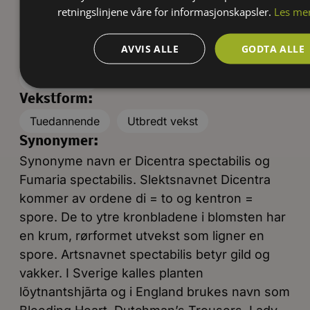
Blomsterduft:
retningslinjene våre for informasjonskapsler.
Les me
Uten duft
AVVIS ALLE
GODTA ALLE
Frukter eller bær:
Kapselfrukt
Vekstform:
Tuedannende
Utbredt vekst
Synonymer:
Synonyme navn er Dicentra spectabilis og
Fumaria spectabilis. Slektsnavnet Dicentra
kommer av ordene di = to og kentron =
spore. De to ytre kronbladene i blomsten har
en krum, rørformet utvekst som ligner en
spore. Artsnavnet spectabilis betyr gild og
vakker. I Sverige kalles planten
lõytnantshjãrta og i England brukes navn som