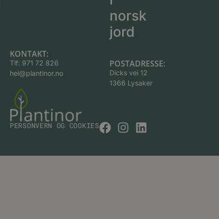
norsk
jord
KONTAKT:
POSTADRESSE:
Tlf:
971 72 826
Dicks vei 12
hei@plantinor.no
1366 Lysaker
PERSONVERN OG COOKIES