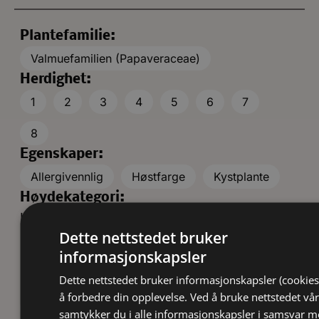
Plantefamilie:
Valmuefamilien (Papaveraceae)
Herdighet:
1
2
3
4
5
6
7
8
Egenskaper:
Allergivennlig
Høstfarge
Kystplante
Høydekategori:
Høye (60-70 cm)
Dette nettstedet bruker
Blomstrings-/frukttid:
informasjonskapsler
Dette nettstedet bruker informasjonskapsler (cookies
Blomsterfarge:
å forbedre din opplevelse. Ved å bruke nettstedet vår
Hvit
samtykker du i alle informasjonskapsler i samsvar 