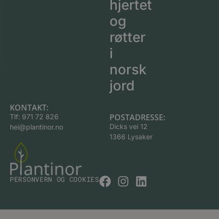
hjertet
og
røtter
i
norsk
jord
KONTAKT:
POSTADRESSE:
Tlf:
971 72 826
Dicks vei 12
hei@plantinor.no
1366 Lysaker
PERSONVERN OG COOKIES