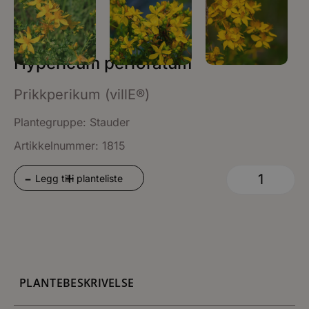
Hypericum perforatum
Prikkperikum (villE®)
Plantegruppe:
Stauder
Artikkelnummer: 1815
+
-
Legg til i planteliste
PLANTEBESKRIVELSE