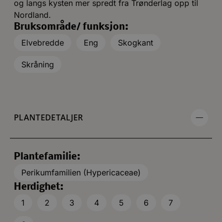
og langs kysten mer spredt fra Trønderlag opp til
Nordland.
Bruksområde/ funksjon:
Elvebredde
Eng
Skogkant
Skråning
PLANTEDETALJER
Plantefamilie:
Perikumfamilien (Hypericaceae)
Herdighet:
1
2
3
4
5
6
7