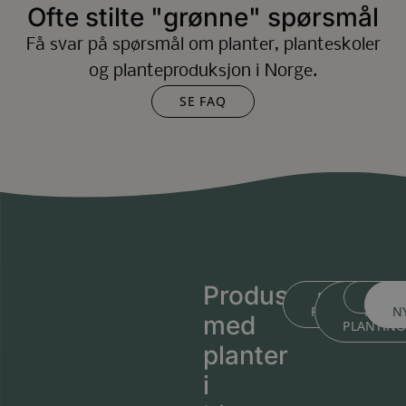
Ofte stilte "grønne" spørsmål
Få svar på spørsmål om planter, planteskoler
og planteproduksjon i Norge.
SE FAQ
Produsert
BLI KJENT ME
BLI KJEN
MEDL
PLANTESKOLEN
MED
N
med
PLANTIN
planter
i