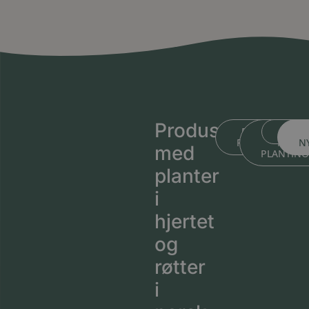
Produsert
BLI KJENT ME
BLI KJEN
MEDL
PLANTESKOLEN
MED
N
med
PLANTIN
planter
i
hjertet
og
røtter
i