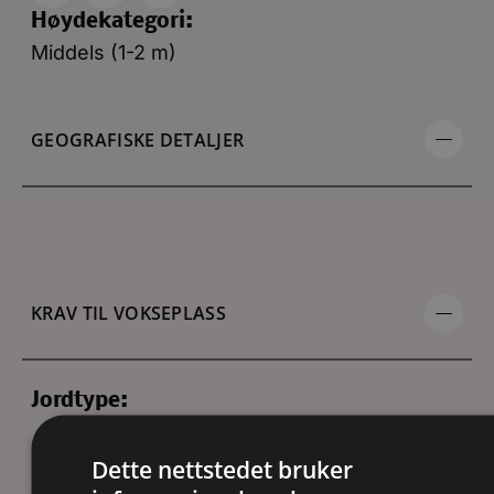
Høydekategori:
Middels (1-2 m)
GEOGRAFISKE DETALJER
KRAV TIL VOKSEPLASS
Jordtype:
Jevnt fuktig
Moldjord (humusjord)
Dette nettstedet bruker
Næringsrik
pH 5-7 (lett sur)