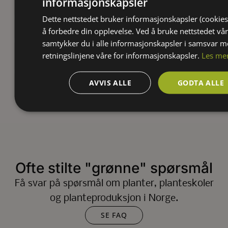
informasjonskapsler
pH5-6 (sur, kalkfattig)
Sandholdig
Dette nettstedet bruker informasjonskapsler (cookies
å forbedre din opplevelse. Ved å bruke nettstedet vår
Veldrenert
samtykker du i alle informasjonskapsler i samsvar 
retningslinjene våre for informasjonskapsler.
Les me
Lysforhold:
Halvskygge
Sol
AVVIS ALLE
GODTA ALLE
Ofte stilte "grønne" spørsmål
Få svar på spørsmål om planter, planteskoler
og planteproduksjon i Norge.
SE FAQ