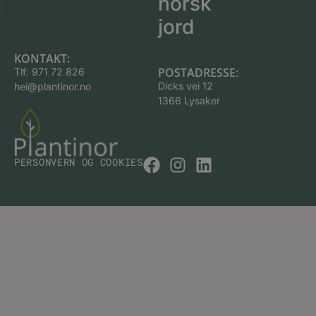
norsk
jord
KONTAKT:
POSTADRESSE:
Tlf:
971 72 826
Dicks vei 12
hei@plantinor.no
1366 Lysaker
PERSONVERN OG COOKIES