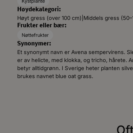
Kystplante
Høydekategori:
Høyt gress (over 100 cm)|Middels gress (50
Frukter eller bær:
Nøttefrukter
Synonymer:
Et synonymt navn er Avena sempervirens. Sle
er av helicte, med klokka, og tricho, hårete.
betyr alltidgrønn. I Sverige heter planten sil
brukes navnet blue oat grass.
Of