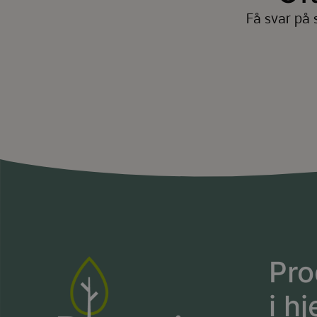
Få svar på 
Pro
i hj