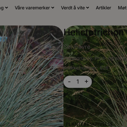
ng
Våre varemerker
Verdt å vite
Artikler
Møt
Helictotrichon
Sølvhavre
Plantegruppe:
Pryd- og pleng
Artikkelnummer: 626
+
-
Legg til i pla
PLANTEBESKRIVELSE