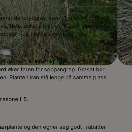
uedannende, prydgras, som danner 50 cm Høyt
ve, flate, sølvblå blad og 100 cm Høyt gress,
pper i juli. Frukta er ei nøtt.
odt drenert, kalkholdig, humusrik jord, på en
 jord øker faren for soppangrep. Graset bør
ren. Planten kan stå lenge på samme plass
limasone H5.
itærplante og den egner seg godt i rabatter