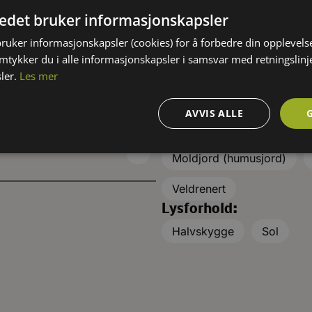
delhavslandene.
Sølvhavre er opprinnelig
tedet bruker informasjonskapsler
bruker informasjonskapsler (cookies) for å forbedre din opplevels
d
Solitær
amtykker du i alle informasjonskapsler i samsvar med retningslinj
ler.
Les mer
KRAV TIL VOKSEPLASS
AVVIS ALLE
Jordtype:
Moldjord (humusjord)
Veldrenert
Lysforhold:
Halvskygge
Sol