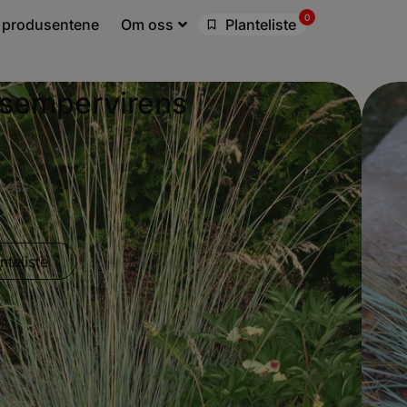
0
 produsentene
Om oss
Planteliste
 sempervirens
ress
nteliste