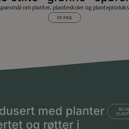
spørsmål om planter, planteskoler og planteproduks
SE FAQ
dusert med planter
BLI 
PLAN
ertet og røtter i