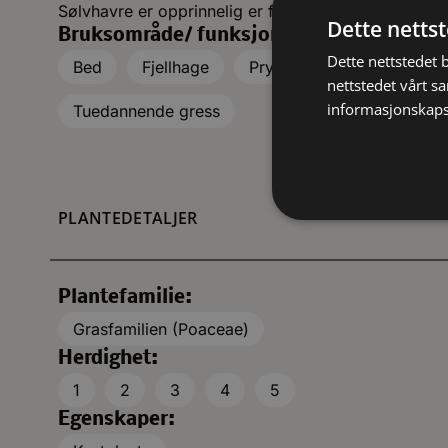
Sølvhavre er opprinnelig er fra vestre deler av Mid
Dette netts
Bruksområde/ funksjon:
Dette nettstedet 
Bed
Fjellhage
Prydgress
Rabatt, be
nettstedet vårt s
informasjonskaps
Tuedannende gress
PLANTEDETALJER
Plantefamilie:
Grasfamilien (Poaceae)
Herdighet:
1
2
3
4
5
Egenskaper: