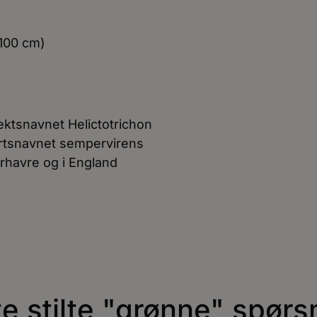
–100 cm)
ktsnavnet Helictotrichon
 Artsnavnet sempervirens
verhavre og i England
te stilte "grønne" spørs