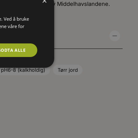
×
 er fra vestre deler av Middelhavslandene.
e. Ved å bruke
ene våre for
GODTA ALLE
pH6-8 (kalkholdig)
Tørr jord