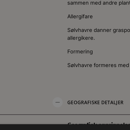
sammen med andre planter
Allergifare
Sølvhavre danner graspol
allergikere.
Formering
Sølvhavre formeres med 
GEOGRAFISKE DETALJER
Geografisk opprinnels