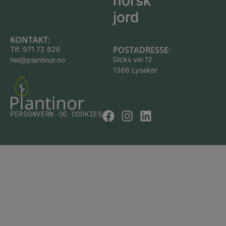
norsk
jord
KONTAKT:
POSTADRESSE:
Tlf:
971 72 826
Dicks vei 12
hei@plantinor.no
1366 Lysaker
PERSONVERN OG COOKIES