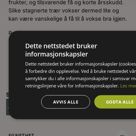
frukter, og tilsvarende få og korte årsskudd.
Slike stagnerte trær vokser dermed lite og
kan være vanskelige å få til å vokse bra igjen.
Rødlistekategori Norge:
Dette nettstedet bruker
NT – nær truet i 2021, som i 2010 og 2015.
informasjonskapsler
Kategoriplasseringen skyldes reduksjon i
populasjonsstørrelse og begrenset
Dette nettstedet bruker informasjonskapsler (cookies
å forbedre din opplevelse. Ved å bruke nettstedet vår
geografisk utbredelse.
samtykker du i alle informasjonskapsler i samsvar 
retningslinjene våre for informasjonskapsler.
Les me
Sortiment:
AVVIS ALLE
GODTA ALLE
EGNETHET