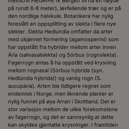
meinichii FÆGRI®E fk Bergen vil ha en høyde
på rundt 6-8 meter), løvfellende trær og er på
den nordlige halvkule. Botanikere har nylig
foreslått en oppsplitting av slekta i flere nye
slekter. Slekta Hedlúndia omfatter da arter
med ukjønnet formering (agamospermi) som
har oppstått fra hybrider mellom arter innen
Ária (sølvasalslekta) og Sórbus (rognslekta).
Fagerrogn antas å ha oppstått ved krysning
mellom rognasal (Sórbus hýbrida (syn.
Hedlúndia hýbrida)) og vanlig rogn (S.
aucupária). Arten ble tidligere regnet som
endemisk i Norge, men liknende planter er
nylig funnet på øya Arran i Skottland. Det er
stor variasjon mellom de ulike forekomstene
av fagerrogn, og det er sannsynlig at dette
kan skyldes gjentatte krysninger. I framtiden