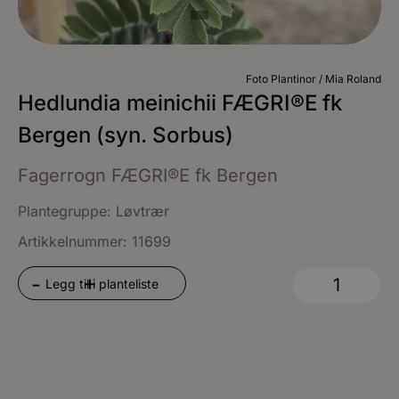
Foto Plantinor / Mia Roland
Hedlundia meinichii FÆGRI®E fk
Bergen (syn. Sorbus)
Fagerrogn FÆGRI®E fk Bergen
Plantegruppe:
Løvtrær
Artikkelnummer: 11699
+
-
Legg til i planteliste