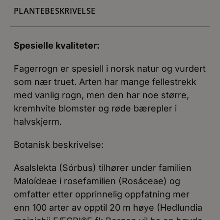
PLANTEBESKRIVELSE
Spesielle kvaliteter:
Fagerrogn er spesiell i norsk natur og vurdert
som nær truet. Arten har mange fellestrekk
med vanlig rogn, men den har noe større,
kremhvite blomster og røde bærepler i
halvskjerm.
Botanisk beskrivelse:
Asalslekta (Sórbus) tilhører under familien
Maloídeae i rosefamilien (Rosáceae) og
omfatter etter opprinnelig oppfatning mer
enn 100 arter av opptil 20 m høye (Hedlundia