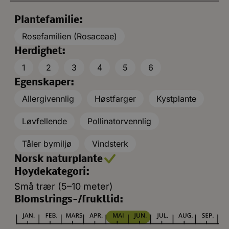
Plantefamilie:
Rosefamilien (Rosaceae)
Herdighet:
1
2
3
4
5
6
Egenskaper:
Allergivennlig
Høstfarger
Kystplante
Løvfellende
Pollinatorvennlig
Tåler bymiljø
Vindsterk
Norsk naturplante
Høydekategori:
Små trær (5–10 meter)
Blomstrings-/frukttid: