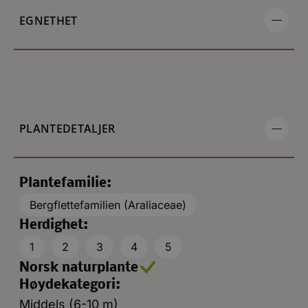
EGNETHET
PLANTEDETALJER
Plantefamilie:
Bergflettefamilien (Araliaceae)
Herdighet:
1
2
3
4
5
Norsk naturplante
Høydekategori:
Middels (6-10 m)