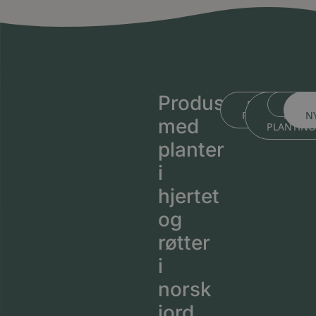
Produsert
BLI KJENT ME
BLI KJEN
MEDL
PLANTESKOLEN
MED
N
med
PLANTIN
planter
i
hjertet
og
røtter
i
norsk
jord