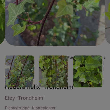
Foto Plantinor / Mia Roland
Hedera helix ‘Trondheim’
Eføy 'Trondheim'
Plantegruppe:
Klatreplanter