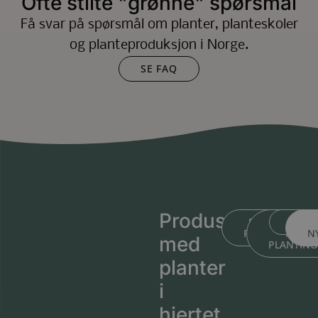
Ofte stilte "grønne" spørsmål
Få svar på spørsmål om planter, planteskoler
og planteproduksjon i Norge.
SE FAQ
Produsert
BLI KJENT ME
BLI KJEN
MEDL
PLANTESKOLEN
MED
N
med
PLANTIN
planter
i
hjertet