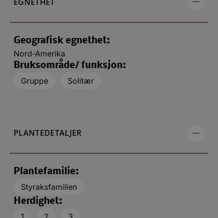
EGNETHET
Geografisk egnethet:
Nord-Amerika
Bruksområde/ funksjon:
Gruppe
Solitær
PLANTEDETALJER
Plantefamilie:
Styraksfamilien
Herdighet:
1
2
3