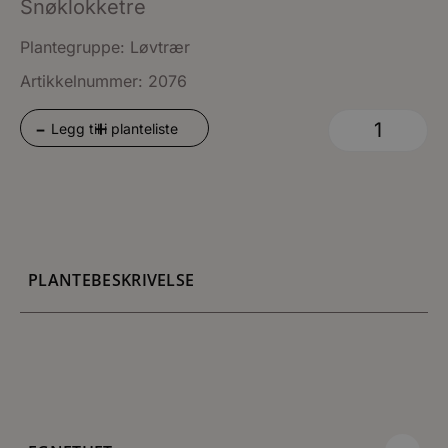
Snøklokketre
Plantegruppe:
Løvtrær
Artikkelnummer: 2076
+
-
Legg til i planteliste
PLANTEBESKRIVELSE