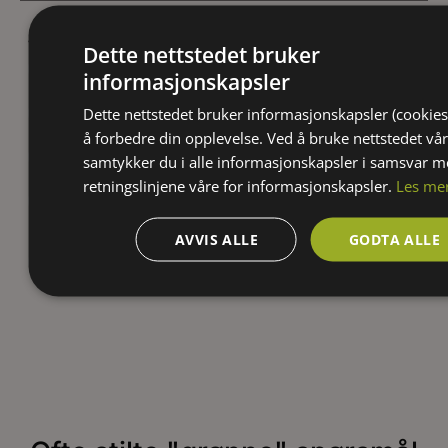
Jordtype:
Dette nettstedet bruker
Aldri helt tørt
Jevnt fuktig
informasjonskapsler
Dette nettstedet bruker informasjonskapsler (cookies
Mineraljord med middels drenering
å forbedre din opplevelse. Ved å bruke nettstedet vår
Moldrik jord med god drenering
samtykker du i alle informasjonskapsler i samsvar 
retningslinjene våre for informasjonskapsler.
Les me
Periodevis fuktig/tørt
Lysforhold:
AVVIS ALLE
GODTA ALLE
Halvskygge
Sol