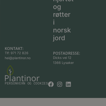
og
røtter
i
norsk
jord
KONTAKT:
POSTADRESSE:
Tlf:
971 72 826
Dicks vei 12
hei@plantinor.no
1366 Lysaker
PERSONVERN OG COOKIES