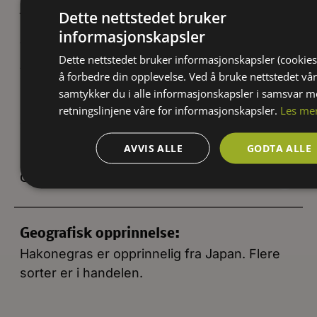
japansk og gresk, som betyr Hakonegras, og
Dette nettstedet bruker
som er oppkalt etter Hakone, en region med
informasjonskapsler
varme kilder nær fjellet Honshu i Japan.
Dette nettstedet bruker informasjonskapsler (cookies
Artsnavnet macra betyr mager, tynn. I
å forbedre din opplevelse. Ved å bruke nettstedet vår
Sverige heter planten hakonegräs og i
samtykker du i alle informasjonskapsler i samsvar 
England brukes navnene Hakone grass og
retningslinjene våre for informasjonskapsler.
Les me
Japanese forest grass.
AVVIS ALLE
GODTA ALLE
GEOGRAFISKE DETALJER
Geografisk opprinnelse:
Hakonegras er opprinnelig fra Japan. Flere
sorter er i handelen.