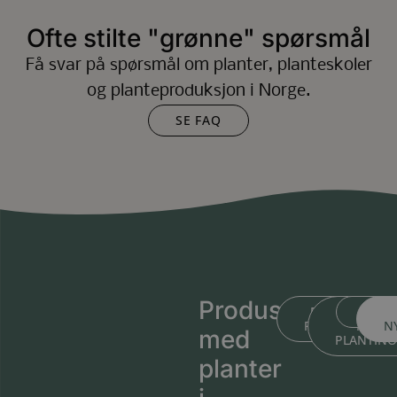
Ofte stilte "grønne" spørsmål
Få svar på spørsmål om planter, planteskoler
og planteproduksjon i Norge.
SE FAQ
Produsert
BLI KJENT ME
BLI KJEN
MEDL
PLANTESKOLEN
MED
N
med
PLANTIN
planter