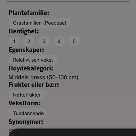
Plantefamilie:
Grasfamilien (Poaceae)
Herdighet:
1
2
3
4
5
Egenskaper:
Relativt sen vekst
Høydekategori:
Middels gress (50–100 cm)
Frukter eller bær:
Nøttefrukter
Vekstform:
Tuedannende
Synonymer:
Slektsnavnet Hakonechloa er avledet fra