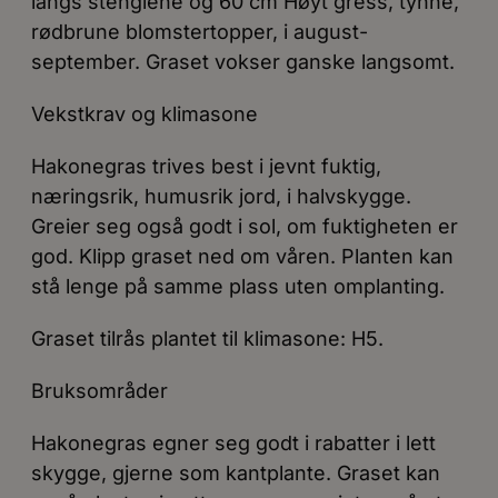
langs stenglene og 60 cm Høyt gress, tynne,
rødbrune blomstertopper, i august-
september. Graset vokser ganske langsomt.
Vekstkrav og klimasone
Hakonegras trives best i jevnt fuktig,
næringsrik, humusrik jord, i halvskygge.
Greier seg også godt i sol, om fuktigheten er
god. Klipp graset ned om våren. Planten kan
stå lenge på samme plass uten omplanting.
Graset tilrås plantet til klimasone: H5.
Bruksområder
Hakonegras egner seg godt i rabatter i lett
skygge, gjerne som kantplante. Graset kan