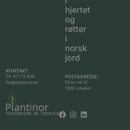
i
hjertet
og
røtter
i
norsk
jord
KONTAKT:
POSTADRESSE:
Tlf:
971 72 826
Dicks vei 12
hei@plantinor.no
1366 Lysaker
PERSONVERN OG COOKIES