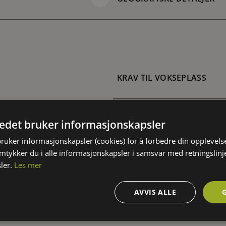
KRAV TIL VOKSEPLASS
Jordtype:
tedet bruker informasjonskapsler
Jevnt fuktig
Moldjord
bruker informasjonskapsler (cookies) for å forbedre din opplevels
amtykker du i alle informasjonskapsler i samsvar med retningslinj
pH 5-7 (lett sur)
Sand
ler.
Les mer
Lysforhold:
Sol
AVVIS ALLE