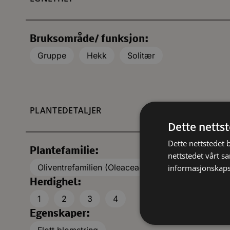
Bruksområde/ funksjon:
Gruppe
Hekk
Solitær
PLANTEDETALJER
Dette netts
Dette nettstedet 
Plantefamilie:
nettstedet vårt s
Oliventrefamilien (Oleaceae)
informasjonskaps
Herdighet:
1
2
3
4
Egenskaper: