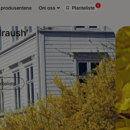
0
 produsentene
Om oss
Planteliste
draush’
nteliste