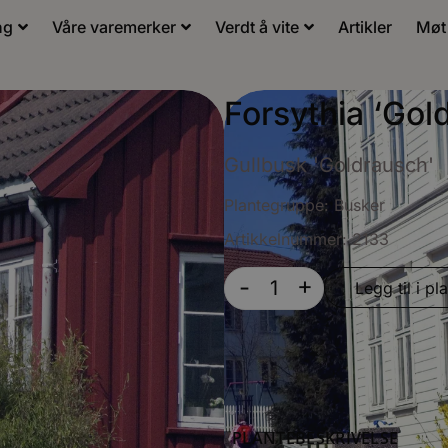
ng
Våre varemerker
Verdt å vite
Artikler
Møt
Forsythia ‘Gol
Gullbusk 'Goldrausch'
Plantegruppe:
Busker
Artikkelnummer: 2133
+
-
Legg til i pla
PLANTEBESKRIVELSE