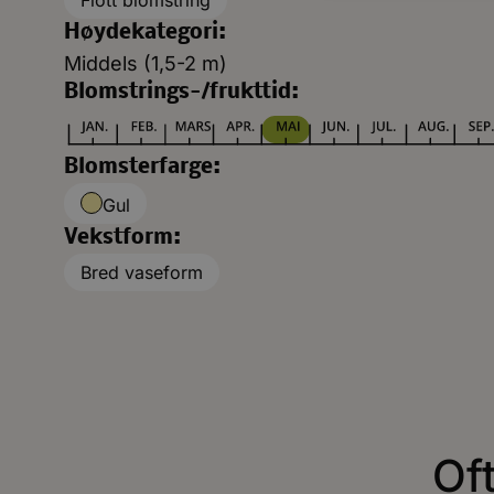
Flott blomstring
Høydekategori:
Middels (1,5-2 m)
Blomstrings-/frukttid:
Blomsterfarge:
Gul
Vekstform:
Bred vaseform
Of