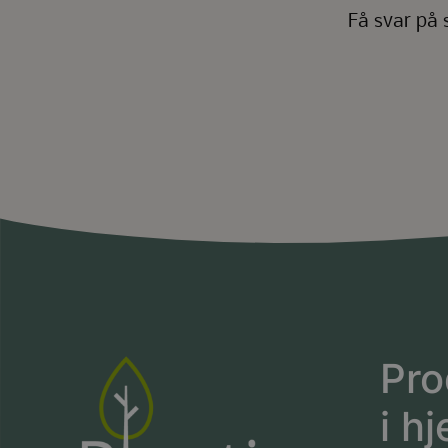
Få svar på 
Pro
i hj