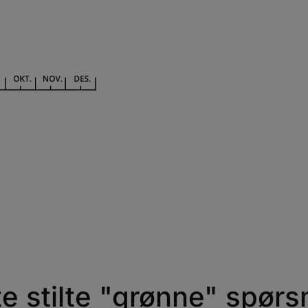
te stilte "grønne" spørs