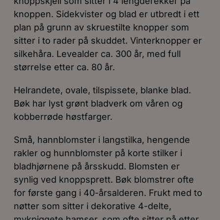
knoppskjell som sitter i 4 lengderekker på
knoppen. Sidekvister og blad er utbredt i ett
plan på grunn av skruestilte knopper som
sitter i to rader på skuddet. Vinterknopper er
silkehåra. Levealder ca. 300 år, med full
størrelse etter ca. 80 år.
Helrandete, ovale, tilspissete, blanke blad.
Bøk har lyst grønt bladverk om våren og
kobberrøde høstfarger.
Små, hannblomster i langstilka, hengende
rakler og hunnblomster på korte stilker i
bladhjørnene på årsskudd. Blomsten er
synlig ved knoppsprett. Bøk blomstrer ofte
for første gang i 40-årsalderen. Frukt med to
nøtter som sitter i dekorative 4-delte,
mykpiggete hamser, som ofte sitter på etter