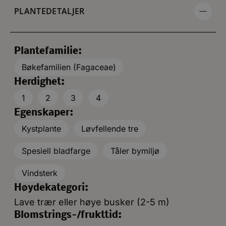
PLANTEDETALJER
Plantefamilie:
Bøkefamilien (Fagaceae)
Herdighet:
1
2
3
4
Egenskaper:
Kystplante
Løvfellende tre
Spesiell bladfarge
Tåler bymiljø
Vindsterk
Høydekategori:
Lave trær eller høye busker (2-5 m)
Blomstrings-/frukttid: