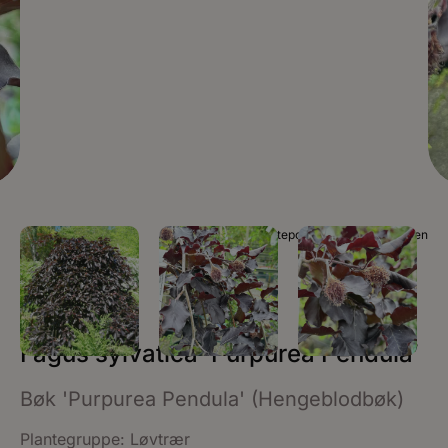
Foto Planteportalen / Planteportalen
Fagus sylvatica ‘Purpurea Pendula’
Bøk 'Purpurea Pendula' (Hengeblodbøk)
Plantegruppe:
Løvtrær