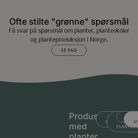
Ofte stilte "grønne" spørsmål
Få svar på spørsmål om planter, planteskoler
og planteproduksjon i Norge.
SE FAQ
Produsert
BLI KJENT ME
BLI KJEN
MEDL
PLANTESKOLEN
MED
N
med
PLANTIN
planter