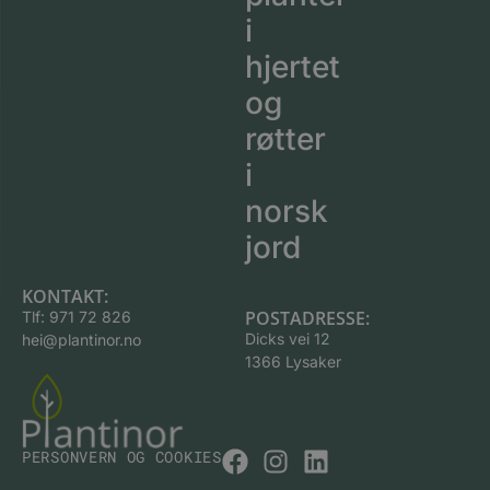
i
hjertet
og
røtter
i
norsk
jord
KONTAKT:
POSTADRESSE:
Tlf:
971 72 826
Dicks vei 12
hei@plantinor.no
1366 Lysaker
PERSONVERN OG COOKIES