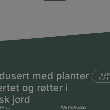
dusert med planter
BLI 
PLAN
ertet og røtter i
sk jord
TAKT:
POSTADRESSE: