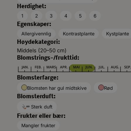
Herdighet:
1
2
3
4
5
6
Egenskaper:
Allergivennlig
Kontrastplante
Kystplante
Høydekategori:
Middels (20–50 cm)
Blomstrings-/frukttid:
Blomsterfarge:
Blomsten har gul midtskive
Rød
Blomsterduft:
Sterk duft
Frukter eller bær:
Mangler frukter