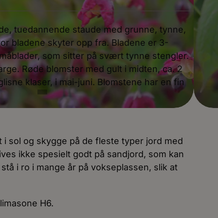
nde, tuedannende staude med grunne, tynne,
or bladene skyter opp fra. Bladene er 3-
måblader, som sitter på svært tynne stengler.
arge. Røde blomster med gult i midten, ca. 2
glisne klaser, i mai-juni. Blomstene har en fin
 i sol og skygge på de fleste typer jord med
ives ikke spesielt godt på sandjord, som kan
å stå i ro i mange år på vokseplassen, slik at
 klimasone H6.