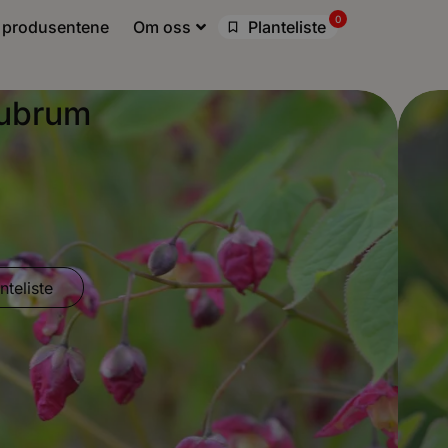
0
 produsentene
Om oss
Planteliste
rubrum
nteliste