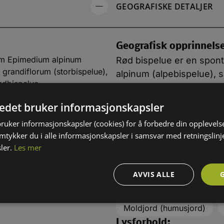
GEOGRAFISKE DETALJER
Geografisk opprinnels
lom Epimedium alpinum
Rød bispelue er en spon
grandiflorum (storbispelue),
alpinum (alpebispelue), 
ødbispelue.
grandiflorum (storbispel
sorter av rødbispelue.
tedet bruker informasjonskapsler
ed
Underplanting
bruker informasjonskapsler (cookies) for å forbedre din opplevels
amtykker du i alle informasjonskapsler i samsvar med retningslinj
ler.
Les mer
KRAV TIL VOKSEPLASS
AVVIS ALLE
Jordtype:
Moldjord (humusjord)
Lysforhold: