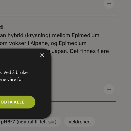
e:
tan hybrid (krysning) mellom Epimedium
som vokser i Alpene, og Epimedium
ue), som kommer fra Japan. Det finnes flere
×
e. Ved å bruke
ene våre for
GODTA ALLE
pH6-7 (nøytral til lett sur)
Veldrenert