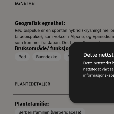
EGNETHET
Geografisk egnethet:
Rød bispelue er en spontan hybrid (krysning) mel
(alpebispelue), som vokser i Alpene, og Epimedium 
som kommer fra Japan. Det finnes flere sorter av r
Bruksområde/ funksjon:
Dette netts
Bed
Bunndekke
Fjellhage
Rabatt, b
Dette nettstedet 
nettstedet vårt s
informasjonskaps
PLANTEDETALJER
Plantefamilie:
Berberisfamilien (Berberidaceae)