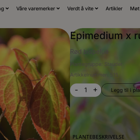
ng
Våre varemerker
Verdt å vite
Artikler
Møt
Epimedium x 
Rød bispelue
Plantegruppe:
Stauder
Artikkelnummer: 515
+
-
Legg til i pla
PLANTEBESKRIVELSE