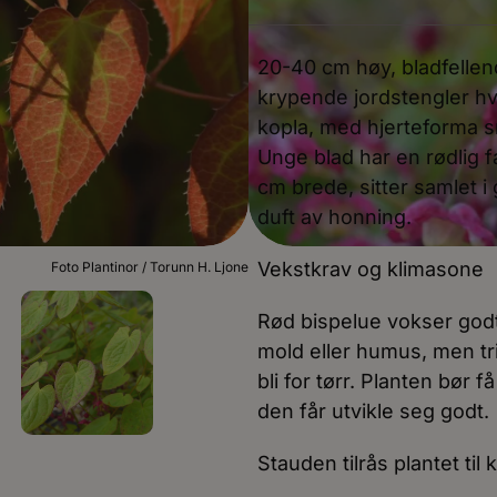
20-40 cm høy, bladfelle
krypende jordstengler hv
kopla, med hjerteforma s
Unge blad har en rødlig f
cm brede, sitter samlet i 
duft av honning.
Vekstkrav og klimasone
Foto Plantinor / Torunn H. Ljone
Rød bispelue vokser godt
mold eller humus, men tr
bli for tørr. Planten bør f
den får utvikle seg godt.
Stauden tilrås plantet til