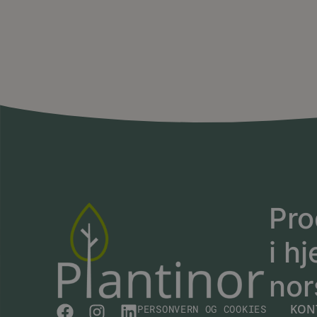
Pro
i hj
nor
KON
PERSONVERN OG COOKIES