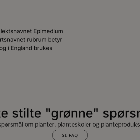
Slektsnavnet Epimedium
Artsnavnet rubrum betyr
og i England brukes
te stilte "grønne" spørs
spørsmål om planter, planteskoler og planteproduks
SE FAQ