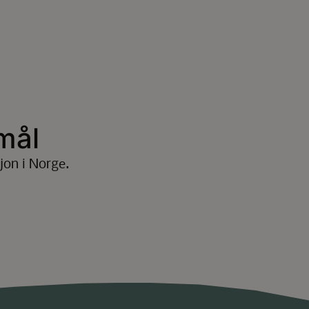
mål
jon i Norge.