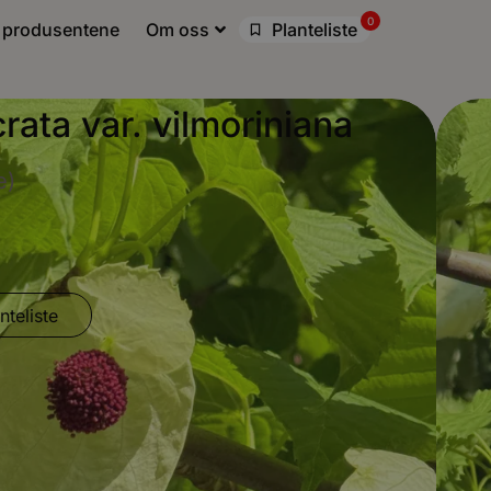
0
 produsentene
Om oss
Planteliste
rata var. vilmoriniana
e)
nteliste