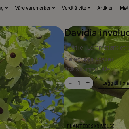
ng
Våre varemerker
Verdt å vite
Artikler
Møt
Davidia involuc
Duetre (Lommetørkletr
Plantegruppe:
Løvtrær
Artikkelnummer: 484
+
-
Legg til i pla
PLANTEBESKRIVELSE