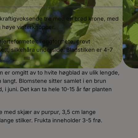
, kraftigvoksende tre med en bred krone, med
 høye vinterknopper.
jerteformete til eggformete, grovt
tt, silkehåra underside. Bladstilken er 4-7
er omgitt av to hvite høgblad av ulik lengde,
 langt. Blomstene sitter samlet i en brun
i juni. Det kan ta hele 10-15 år før planten
ge med skjær av purpur, 3,5 cm lange
ange stilker. Frukta inneholder 3-5 frø.