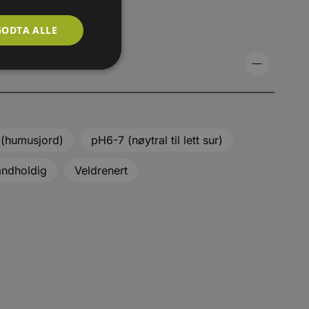
GODTA ALLE
 (humusjord)
pH6-7 (nøytral til lett sur)
ndholdig
Veldrenert