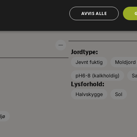
AVVIS ALLE
KRAV TIL VOKSEPLASS
Jordtype:
Jevnt fuktig
Moldjord
pH6-8 (kalkholdig)
Sa
Lysforhold:
Halvskygge
Sol
ljø