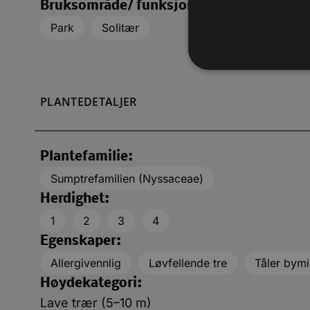
Bruksområde/ funksjon:
Park
Solitær
PLANTEDETALJER
Plantefamilie:
Sumptrefamilien (Nyssaceae)
Herdighet:
1
2
3
4
Egenskaper:
Allergivennlig
Løvfellende tre
Tåler bymi
Høydekategori:
Lave trær (5–10 m)