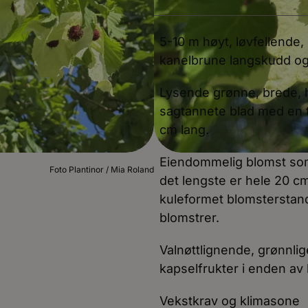
5-10 m høyt, løvfellende
kanelbrune langskudd og
Lysende grønne, brede, h
sagtannete blad med en te
cm lang.
Eiendommelig blomst som 
Foto Plantinor / Mia Roland
det lengste er hele 20 cm
kuleformet blomsterstand, 
blomstrer.
Valnøttlignende, grønnli
kapselfrukter i enden av l
Vekstkrav og klimasone