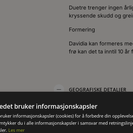
Duetre trenger ingen årli
kryssende skudd og grei
Formering
Davidia kan formeres med
frø kan det ta inntil 10 år
GEOGRAFISKE DETALJER
tedet bruker informasjonskapsler
Geografisk opprinnels
bruker informasjonskapsler (cookies) for å forbedre din opplevels
av Kina, nærmere bestemt i
Davidia involucrata er vi
amtykker du i alle informasjonskapsler i samsvar med retningslinj
bestemt i områdene Ves
ler.
Les mer