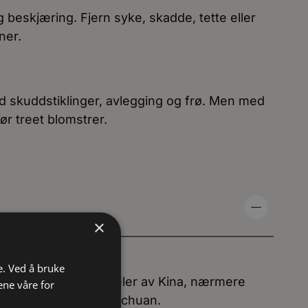
g beskjæring. Fjern syke, skadde, tette eller
ner.
 skuddstiklinger, avlegging og frø. Men med
 før treet blomstrer.
×
e:
e. Ved å bruke
ltvoksende i vestre deler av Kina, nærmere
ene våre for
t-Hupeh og Vest-Szechuan.