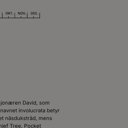
isjonæren David, som
snavnet involucrata betyr
eet näsduksträd, mens
ief Tree, Pocket