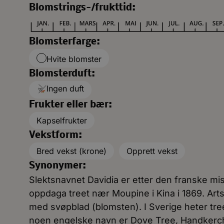
Blomstrings-/frukttid:
Blomsterfarge:
Hvite blomster
Blomsterduft:
Ingen duft
Frukter eller bær:
Kapselfrukter
Vekstform:
Bred vekst (krone)
Opprett vekst
Synonymer:
Slektsnavnet Davidia er etter den franske m
oppdaga treet nær Moupine i Kina i 1869. Art
med svøpblad (blomsten). I Sverige heter tr
noen engelske navn er Dove Tree, Handkerch