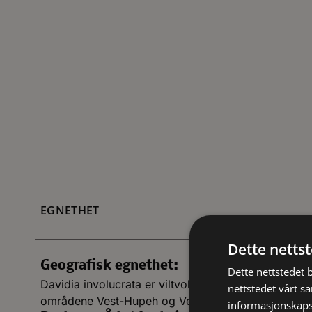
EGNETHET
Dette netts
Geografisk egnethet:
Dette nettstedet 
Davidia involucrata er viltvoksende i vestre deler 
nettstedet vårt s
områdene Vest-Hupeh og Vest-Szechuan.
informasjonskaps