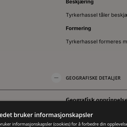
Beskjæring
Tyrkerhassel tåler beskj
Formering
Tyrkerhassel formeres m
GEOGRAFISKE DETALJER
Geografisk opprinnels
r i Kaukasus og
Tyrkerhassel er viltvoks
tedet bruker informasjonskapsler
arachay-Charkessia, Nord-
Transkaukasika (bl. a. i
ia, Nord-Iran,
Nord-Ossetia og Dagesta
bruker informasjonskapsler (cookies) for å forbedre din opplevels