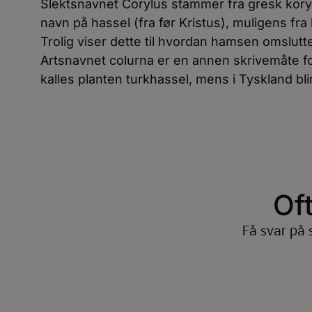
Slektsnavnet Corylus stammer fra gresk kory
navn på hassel (fra før Kristus), muligens fra
Trolig viser dette til hvordan hamsen omslutt
Artsnavnet colurna er en annen skrivemåte f
kalles planten turkhassel, mens i Tyskland bli
Of
Få svar på 