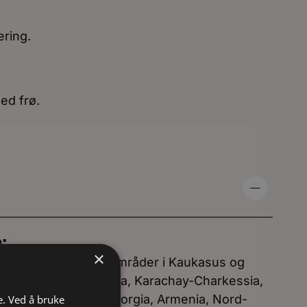
æring.
ed frø.
e:
×
ende i nordvestlige områder i Kaukasus og
 Krasnador Krai, Adygea, Karachay-Charkessia,
n), Aserbajdsjan, Georgia, Armenia, Nord-
e. Ved å bruke