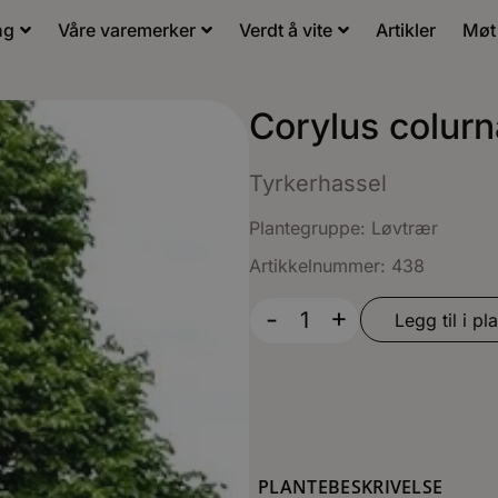
ng
Våre varemerker
Verdt å vite
Artikler
Møt
Corylus colurn
Tyrkerhassel
Plantegruppe:
Løvtrær
Artikkelnummer: 438
+
-
Legg til i pla
PLANTEBESKRIVELSE