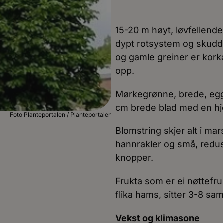
15-20 m høyt, løvfellende
dypt rotsystem og skudd
og gamle greiner er kork
opp.
Mørkegrønne, brede, egg
cm brede blad med en hje
Foto Planteportalen / Planteportalen
Blomstring skjer alt i ma
hannrakler og små, redus
knopper.
Frukta som er ei nøttefru
flika hams, sitter 3-8 s
Vekst og klimasone