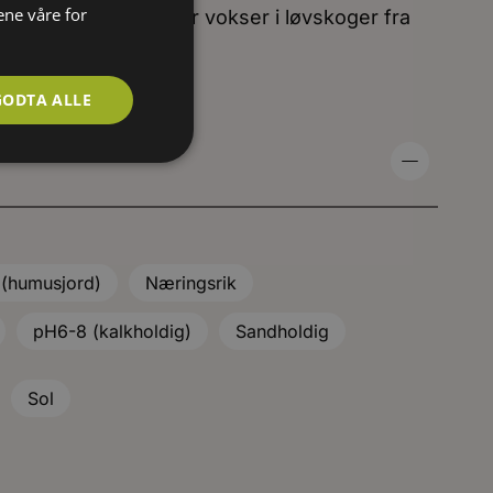
ene våre for
asia og Vest-Asia. Her vokser i løvskoger fra
h.
GODTA ALLE
 (humusjord)
Næringsrik
pH6-8 (kalkholdig)
Sandholdig
Sol