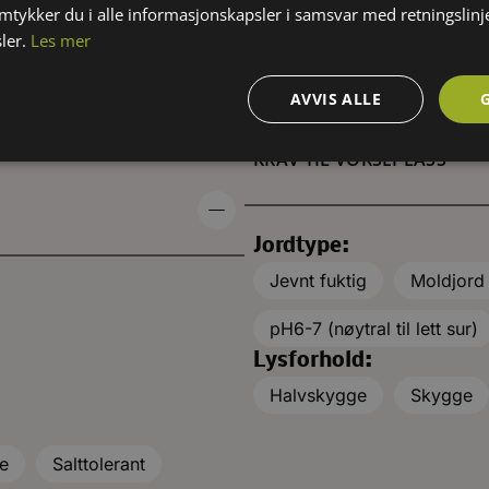
løvskoger fra havnivå opp til
amtykker du i alle informasjonskapsler i samsvar med retningslinj
Iran, Balkanhalvøya, Lille
ler.
Les mer
havnivå opp til 1700 m o. 
AVVIS ALLE
KRAV TIL VOKSEPLASS
Jordtype:
Jevnt fuktig
Moldjord
pH6-7 (nøytral til lett sur)
Lysforhold:
Halvskygge
Skygge
re
Salttolerant