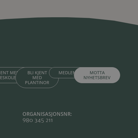
KJENT MED
BLI KJENT
MEDLEMSPORTAL
MOTTA
TESKOLENE
MED
NYHETSBREV
PLANTINOR
ORGANISASJONSNR:
980 345 211