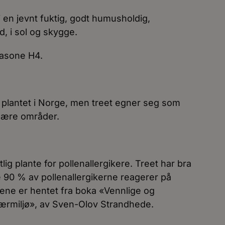
i en jevnt fuktig, godt humusholdig,
d, i sol og skygge.
imasone H4.
e plantet i Norge, men treet egner seg som
tnære områder.
tlig plante for pollenallergikere. Treet har bra
 90 % av pollenallergikerne reagerer på
ene er hentet fra boka «Vennlige og
 nærmiljø», av Sven-Olov Strandhede.