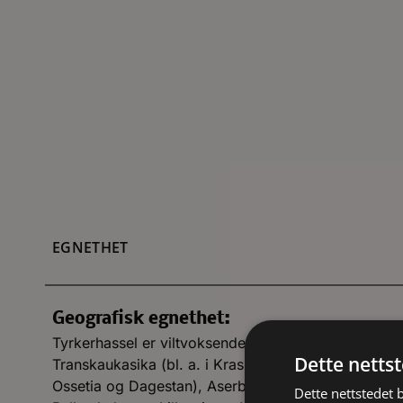
EGNETHET
Geografisk egnethet:
Tyrkerhassel er viltvoksende i nordvestlige område
Dette netts
Transkaukasika (bl. a. i Krasnador Krai, Adygea, K
Ossetia og Dagestan), Aserbajdsjan, Georgia, Armen
Dette nettstedet 