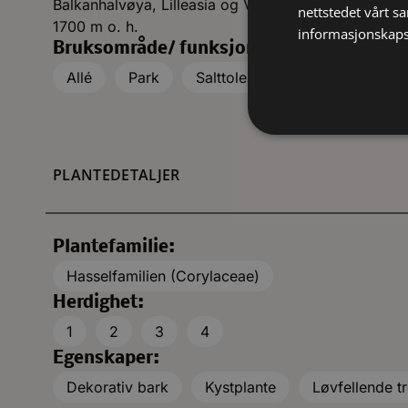
Balkanhalvøya, Lilleasia og Vest-Asia. Her vokser i 
nettstedet vårt s
1700 m o. h.
informasjonskaps
Bruksområde/ funksjon:
Allé
Park
Salttolerant
Solitær
PLANTEDETALJER
Plantefamilie:
Hasselfamilien (Corylaceae)
Herdighet:
1
2
3
4
Egenskaper:
Dekorativ bark
Kystplante
Løvfellende t