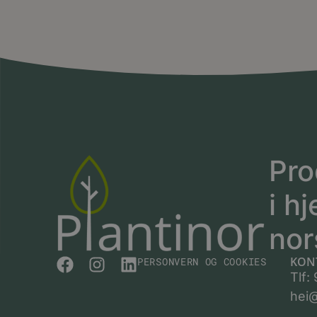
Pro
i hj
nor
KON
PERSONVERN OG COOKIES
Tlf:
hei@