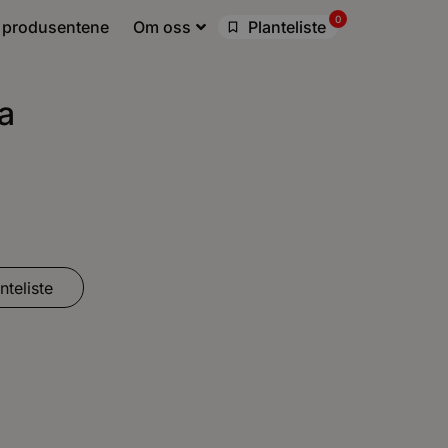
0
 produsentene
Om oss
Planteliste
a
nteliste