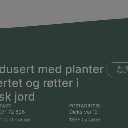
dusert med planter
BLI 
PLAN
ertet og røtter i
sk jord
TAKT:
POSTADRESSE:
971 72 826
Dicks vei 12
plantinor.no
1366 Lysaker