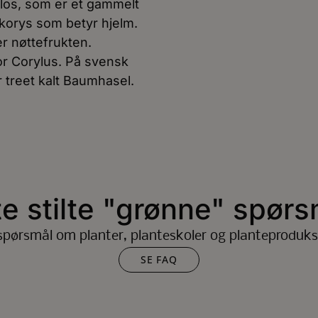
los, som er et gammelt
 korys som betyr hjelm.
er nøttefrukten.
or Corylus. På svensk
r treet kalt Baumhasel.
te stilte "grønne" spørs
spørsmål om planter, planteskoler og planteproduks
SE FAQ