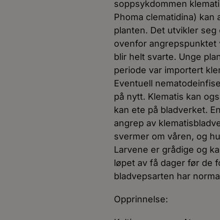
soppsykdommen klematis
Phoma clematidina) kan a
planten. Det utvikler seg
ovenfor angrepspunktet v
blir helt svarte. Unge pla
periode var importert kl
Eventuell nematodeinfiser
på nytt. Klematis kan og
kan ete på bladverket. En
angrep av klematisbladv
svermer om våren, og hu
Larvene er grådige og ka
løpet av få dager før de
bladvepsarten har normal
Opprinnelse: