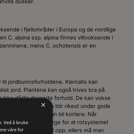
åhvite dusker.
oksende i fjellområder i Europa og de nordlige
en C. alpina ssp. alpina finnes viltvoksende i
penninene, mens C. ochotensis er en
av til jordbunnsforholdene. Klematis kan
alisk jord. Plantene kan også trives bra på
er ikke dårlig drenerte forhold. De kan vokse
×
er, men blomstringen blir rikest under gode
tringsperioden da kan bli kortere. Når
til en vegg, må man sørge for at rotsystemet
e. Ved å bruke
ene våre for
det som tørker raskt opp, ellers må man