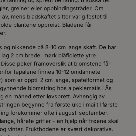
v tanning og spredt behåring. Bladskaftet
ler, greiner eller oppbindingstråder. Om
v, mens bladskaftet sitter varig festet til
 holde plantene oppreist. Bladene får
er.
is og nikkende på 8-10 cm lange skaft. De har
m lag 2 cm brede, mørk blåfiolette ytre
. Disse peker framoverslik at blomstene får
enfor tepalene finnes 10-12 omdannete
r) som er opptil 2 cm lange, spatelformet og
begynnende blomstring hos alpeklematis i Ås
lag én måned etter løvsprett. Avhengig av
ingen begynne fra første uke i mai til første
string forekommer ofte i august-september.
ange, hårete grifler – en hjelp når frøene skal
 og vinter. Frukthodene er svært dekorative.