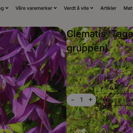
ng
Våre varemerker
Verdt å vite
Artikler
Møt
Clematis ‘Tage
gruppen)
Klematis 'Tage Lundell'
Plantegruppe:
Klatreplanter
Artikkelnummer: 10355
+
-
Legg til i pla