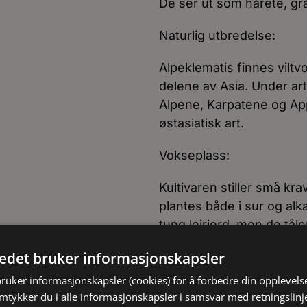
De ser ut som hårete, gr
Naturlig utbredelse:
Alpeklematis finnes viltv
delene av Asia. Under art
Alpene, Karpatene og Ap
østasiatisk art.
Vokseplass:
Kultivaren stiller små kr
plantes både i sur og alk
tung leirjord, men de tål
godt på skyggefulle sted
tedet bruker informasjonskapsler
lysforhold, selv om bloms
klematis blir plantet inn
bruker informasjonskapsler (cookies) for å forbedre din opplevels
amtykker du i alle informasjonskapsler i samsvar med retningslinj
kommer utenfor det områ