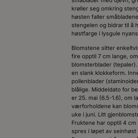
småblader med ujevn, gro
krøller seg omkring steng
høsten faller småbladene a
stengelen og bidrar til å
høstfarge i lysgule nyans
Blomstene sitter enkeltv
fire opptil 7 cm lange, o
blomsterblader (tepaler)
en slank klokkeform. Inn
pollenblader (staminoide
blålige. Middeldato for 
er 25. mai (6.5-1.6), om 
værforholdene kan blomstr
uke i juni. Litt gjenblom
Fruktene har opptil 4 cm l
spres i løpet av seinhøst