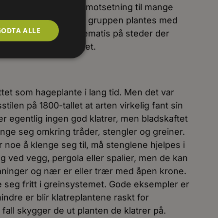
ne er godt etablert. I motsetning til mange
r og kultivarer i denne gruppen plantes med
GODTA ALLE
n. I naturen vokser klematis på steder der
 stenglene er skygget.
tet som hageplante i lang tid. Men det var
ilen på 1800-tallet at arten virkelig fant sin
er egentlig ingen god klatrer, men bladskaftet
lynge seg omkring tråder, stengler og greiner.
noe å klenge seg til, må stenglene hjelpes i
ig ved vegg, pergola eller spalier, men de kan
råninger og nær er eller trær med åpen krone.
 seg fritt i greinsystemet. Gode eksempler er
indre er blir klatreplantene raskt for
fall skygger de ut planten de klatrer på.