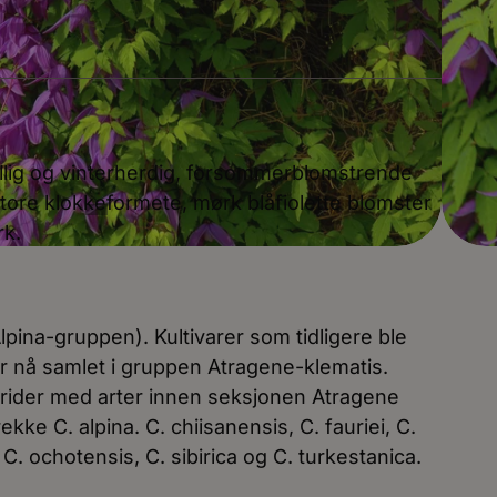
villig og vinterherdig, forsommerblomstrende
tore klokkeformete, mørk blåfiolette blomster
rk.
Alpina-gruppen). Kultivarer som tidligere ble
blir nå samlet i gruppen Atragene-klematis.
brider med arter innen seksjonen Atragene
 rekke C. alpina. C. chiisanensis, C. fauriei, C.
C. ochotensis, C. sibirica og C. turkestanica.