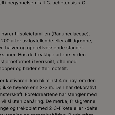
ll i begynnelsen kalt C. ochotensis x C.
 hører til soleiefamilien (Ranunculaceae).
200 arter av løvfellende eller alltidgrønne,
er, halver og opprettvoksende stauder.
eksjoner. Hos de treaktige artene er den
 stjerneformet i tverrsnitt, ofte med
opper og blader sitter motstilt.
ær kultivaren, kan bli minst 4 m høy, om den
olig ikke høyere enn 2-3 m. Den har dekorativt
omsterskaft. Foreldreartene har stengler med
 vil si uten behåring. De mørke, friskgrønne
ange og trekoplet med 2-3-flikete eller -delte