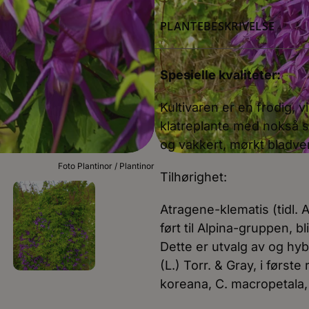
PLANTEBESKRIVELSE
Spesielle kvaliteter:
Kultivaren er en frodig, 
klatreplante med nokså s
og vakkert, mørkt bladve
Foto Plantinor / Plantinor
Tilhørighet:
Atragene-klematis (tidl. 
ført til Alpina-gruppen, 
Dette er utvalg av og hy
(L.) Torr. & Gray, i første
koreana, C. macropetala, 