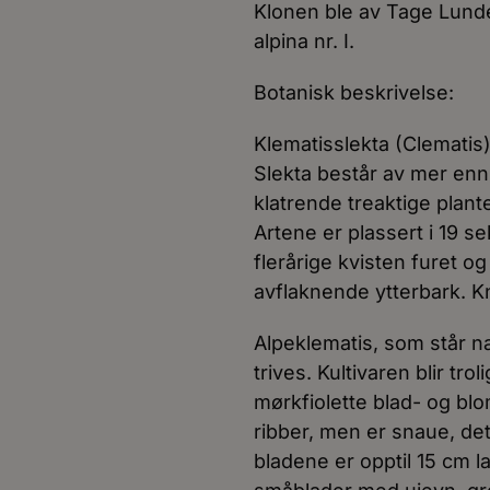
Klonen ble av Tage Lunde
alpina nr. I.
Botanisk beskrivelse:
Klematisslekta (Clematis)
Slekta består av mer enn 
klatrende treaktige plant
Artene er plassert i 19 s
flerårige kvisten furet og
avflaknende ytterbark. Kn
Alpeklematis, som står n
trives. Kultivaren blir tr
mørkfiolette blad- og bl
ribber, men er snaue, det
bladene er opptil 15 cm l