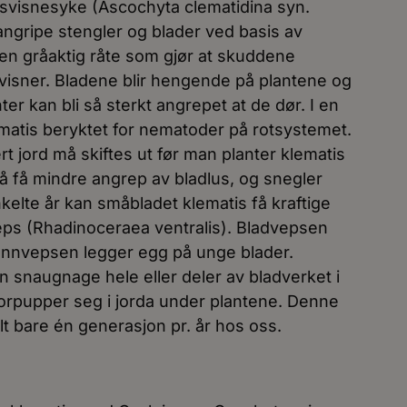
visnesyke (Ascochyta clematidina syn.
ngripe stengler og blader ved basis av
 en gråaktig råte som gjør at skuddene
isner. Bladene blir hengende på plantene og
nter kan bli så sterkt angrepet at de dør. I en
ematis beryktet for nematoder på rotsystemet.
t jord må skiftes ut før man planter klematis
så få mindre angrep av bladlus, og snegler
kelte år kan småbladet klematis få kraftige
eps (Rhadinoceraea ventralis). Bladvepsen
nnvepsen legger egg på unge blader.
n snaugnage hele eller deler av bladverket i
 forpupper seg i jorda under plantene. Denne
t bare én generasjon pr. år hos oss.