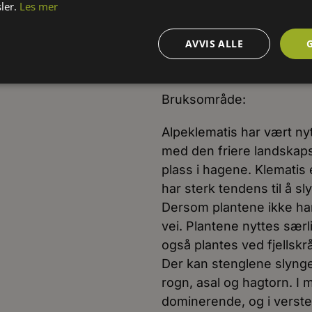
ler.
Les mer
vanne daglig inntil plante
andre klematis skal arte
AVVIS ALLE
rothalsen i jordoverflate
rotsystemet og mange av
Bruksområde:
Alpeklematis har vært nyt
med den friere landskapsst
plass i hagene. Klematis 
har sterk tendens til å s
Dersom plantene ikke har 
vei. Plantene nyttes særl
også plantes ved fjellsk
Der kan stenglene slynge
rogn, asal og hagtorn. I m
dominerende, og i verste 