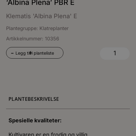
‘Albina Plena’ PBR E
Klematis 'Albina Plena' E
Plantegruppe:
Klatreplanter
Artikkelnummer: 10356
+
-
Legg til i planteliste
PLANTEBESKRIVELSE
Spesielle kvaliteter:
Kultivaren er en frodig og villig