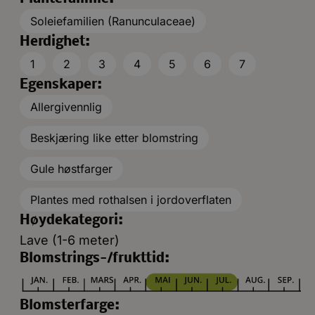
Soleiefamilien (Ranunculaceae)
Herdighet:
1
2
3
4
5
6
7
Egenskaper:
Allergivennlig
Beskjæring like etter blomstring
Gule høstfarger
Plantes med rothalsen i jordoverflaten
Høydekategori:
Lave (1-6 meter)
Blomstrings-/frukttid:
Blomsterfarge: