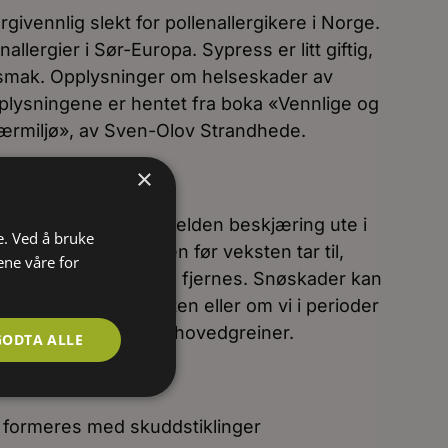
givennlig slekt for pollenallergikere i Norge.
allergier i Sør-Europa. Sypress er litt giftig,
smak. Opplysninger om helseskader av
pplysningene er hentet fra boka «Vennlige og
 nærmiljø», av Sven-Olov Strandhede.
×
raksis ingen eller sjelden beskjæring ute i
e. Ved å bruke
bør klippes om våren før veksten tar til,
ene våre for
reiner etter vinteren fjernes. Snøskader kan
es sammen om høsten eller om vi i perioder
, rister av snøen på hovedgreiner.
GODTA ALLE
 formeres med skuddstiklinger