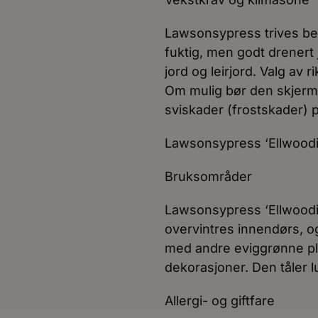
Lawsonsypress trives best 
fuktig, men godt drenert j
jord og leirjord. Valg av r
Om mulig bør den skjerme
sviskader (frostskader) p
Lawsonsypress ‘Ellwoodii’
Bruksområder
Lawsonsypress ‘Ellwoodii
overvintres innendørs, 
med andre eviggrønne plan
dekorasjoner. Den tåler lu
Allergi- og giftfare