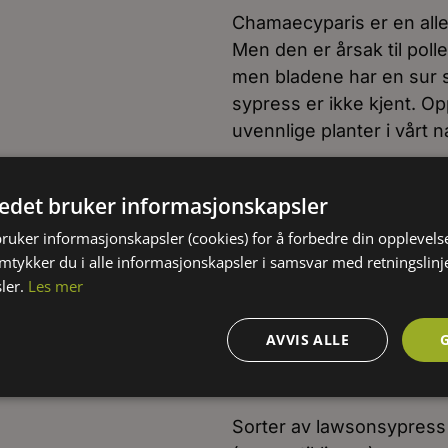
Chamaecyparis er en aller
Men den er årsak til pollen
men bladene har en sur 
sypress er ikke kjent. O
uvennlige planter i vårt
Beskjæring
tedet bruker informasjonskapsler
Chamaecyparis trenger i p
bruker informasjonskapsler (cookies) for å forbedre din opplevels
våre grøntanlegg. Hekker 
amtykker du i alle informasjonskapsler i samsvar med retningslinj
samtidig med at skadde g
ler.
Les mer
unngås om plantene bind
med mye tung, fuktig snø
AVVIS ALLE
Formering
Sorter av lawsonsypress