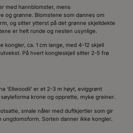
er med hannblomster, mens
rre og grønne. Blomstene som dannes om
orm, og sitter ytterst på det grønne skjelldekte
ene er helt runde og nesten usynlige.
e kongler, ca. 1 cm lange, med 4-12 skjell
utvekst. På hvert kongleskjell sitter 2-5 frø
 ‘Ellwoodii’ er et 2-3 m høyt, eviggrønt
 søyleforma krone og opprette, myke greiner.
otsatte, smale nåler med duftkjertler som gir
 en ungdomsform. Sorten danner ikke kongler.