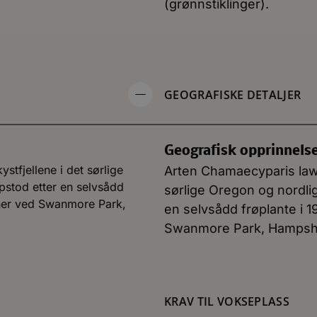
(grønnstiklinger).
GEOGRAFISKE DETALJER
Geografisk opprinnels
stfjellene i det sørlige
Arten Chamaecyparis lawso
pstod etter en selvsådd
sørlige Oregon og nordlig
tner ved Swanmore Park,
en selvsådd frøplante i 1
Swanmore Park, Hampshire
KRAV TIL VOKSEPLASS