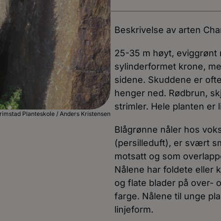
Beskrivelse av arten Ch
25-35 m høyt, eviggrønt 
sylinderformet krone, med
sidene. Skuddene er ofte
henger ned. Rødbrun, skj
strimler. Hele planten er lit
rimstad Planteskole / Anders Kristensen
Blågrønne nåler hos voks
(persilleduft), er svært s
motsatt og som overlappe
Nålene har foldete eller 
og flate blader på over-
farge. Nålene til unge pl
linjeform.