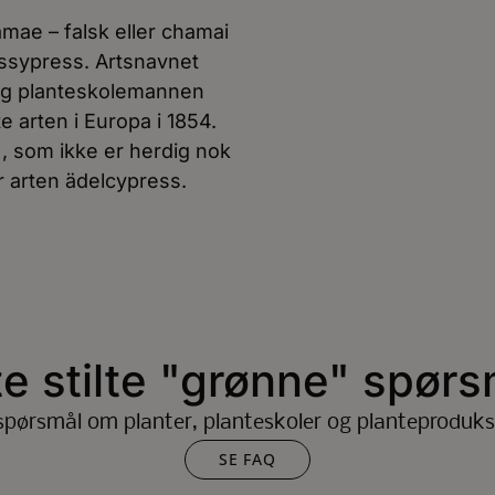
mae – falsk eller chamai
ssypress. Artsnavnet
 og planteskolemannen
 arten i Europa i 1854.
, som ikke er herdig nok
r arten ädelcypress.
te stilte "grønne" spørs
spørsmål om planter, planteskoler og planteproduks
SE FAQ