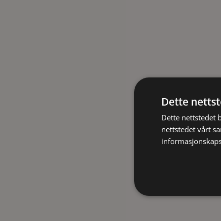
Dette netts
Dette nettstedet 
nettstedet vårt s
informasjonskaps