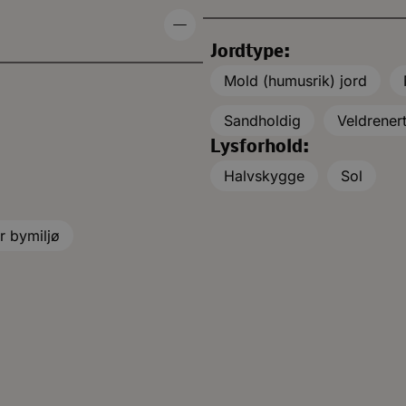
Jordtype:
Mold (humusrik) jord
Sandholdig
Veldrener
Lysforhold:
Halvskygge
Sol
r bymiljø