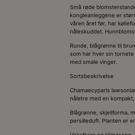
Små røde blomsterstand
kongleanleggene er stø
våren året før, har køllef
nåleskuddet. Hunnblomst
Runde, blågrønne til brun
som har hver sin tornete 
med smale vinger.
Sortsbeskrivelse
Chamaecyparis lawsoniana
nåletre med en kompakt,
Blågrønne, skjellforma, m
persilleduft. Planten er
Vekstkrav og klimasone