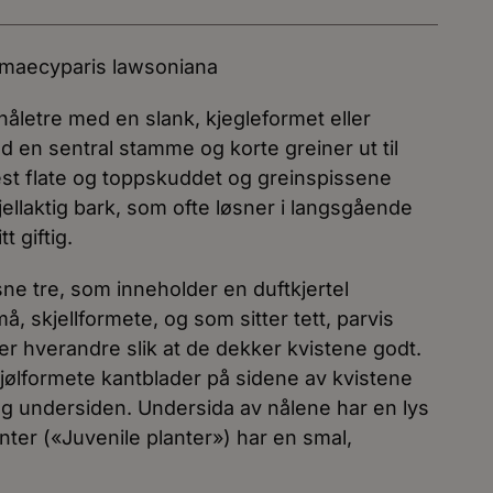
amaecyparis lawsoniana
nåletre med en slank, kjegleformet eller
 en sentral stamme og korte greiner ut til
st flate og toppskuddet og greinspissene
ellaktig bark, som ofte løsner i langsgående
t giftig.
ne tre, som inneholder en duftkjertel
må, skjellformete, og som sitter tett, parvis
r hverandre slik at de dekker kvistene godt.
kjølformete kantblader på sidene av kvistene
 og undersiden. Undersida av nålene har en lys
anter («Juvenile planter») har en smal,