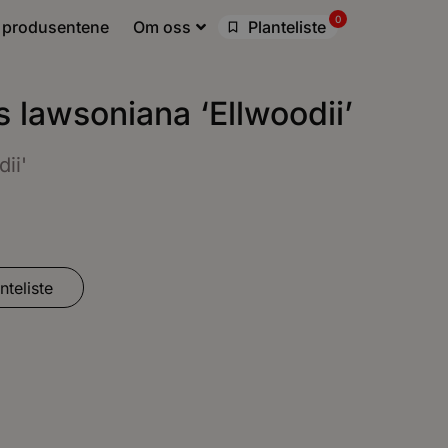
0
 produsentene
Om oss
Planteliste
 lawsoniana ‘Ellwoodii’
ii'
nteliste