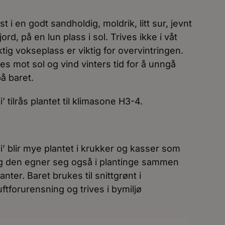
i en godt sandholdig, moldrik, litt sur, jevnt
ord, på en lun plass i sol. Trives ikke i våt
iktig vokseplass er viktig for overvintringen.
s mot sol og vind vinters tid for å unngå
å baret.
 tilrås plantet til klimasone H3-4.
’ blir mye plantet i krukker og kasser som
og den egner seg også i plantinge sammen
ter. Baret brukes til snittgrønt i
ftforurensning og trives i bymiljø