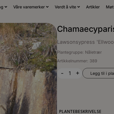
ng
Våre varemerker
Verdt å vite
Artikler
Møt
Chamaecyparis
Lawsonsypress 'Ellwood
Plantegruppe:
Nåletrær
Artikkelnummer: 389
+
-
Legg til i pla
PLANTEBESKRIVELSE