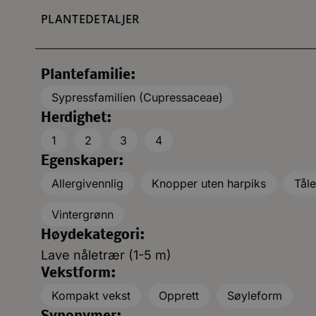
PLANTEDETALJER
Plantefamilie:
Sypressfamilien (Cupressaceae)
Herdighet:
1
2
3
4
Egenskaper:
Allergivennlig
Knopper uten harpiks
Tåle
Vintergrønn
Høydekategori:
Lave nåletrær (1-5 m)
Vekstform:
Kompakt vekst
Opprett
Søyleform