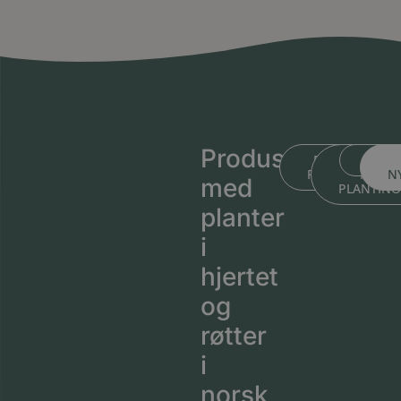
Produsert
BLI KJENT ME
BLI KJEN
MEDL
PLANTESKOLEN
MED
N
med
PLANTIN
planter
i
hjertet
og
røtter
i
norsk