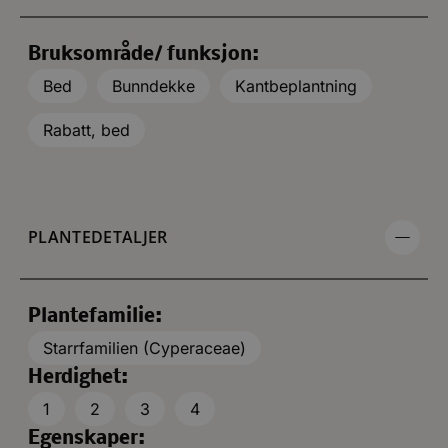
Bruksområde/ funksjon:
Bed
Bunndekke
Kantbeplantning
Rabatt, bed
PLANTEDETALJER
Plantefamilie:
Starrfamilien (Cyperaceae)
Herdighet:
1
2
3
4
Egenskaper: