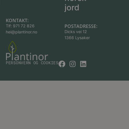
jord
KONTAKT:
POSTADRESSE:
Tlf:
971 72 826
Dicks vei 12
hei@plantinor.no
1366 Lysaker
PERSONVERN OG COOKIES