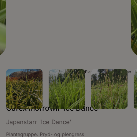
Foto Plantinor / Torunn H. Ljone
Carex morrowii ‘Ice Dance’
Japanstarr 'Ice Dance'
Plantegruppe:
Pryd- og plengress