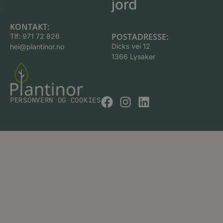
jord
KONTAKT:
POSTADRESSE:
Tlf:
971 72 826
Dicks vei 12
hei@plantinor.no
1366 Lysaker
PERSONVERN OG COOKIES