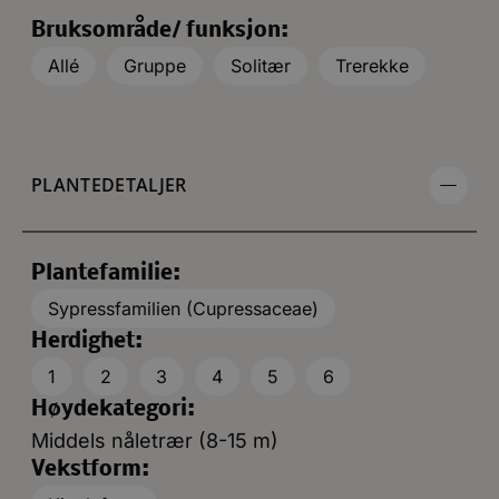
Bruksområde/ funksjon:
Allé
Gruppe
Solitær
Trerekke
PLANTEDETALJER
Plantefamilie:
Sypressfamilien (Cupressaceae)
Herdighet:
1
2
3
4
5
6
Høydekategori:
Middels nåletrær (8-15 m)
Vekstform: