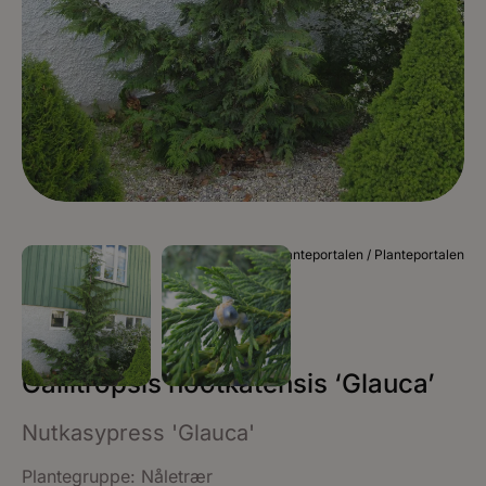
Foto Planteportalen / Planteportalen
Callitropsis nootkatensis ‘Glauca’
Nutkasypress 'Glauca'
Plantegruppe:
Nåletrær