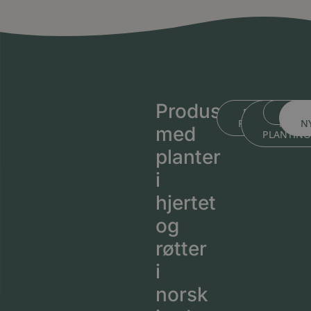
Produsert
BLI KJENT ME
BLI KJEN
MEDL
PLANTESKOLEN
MED
N
med
PLANTIN
planter
i
hjertet
og
røtter
i
norsk