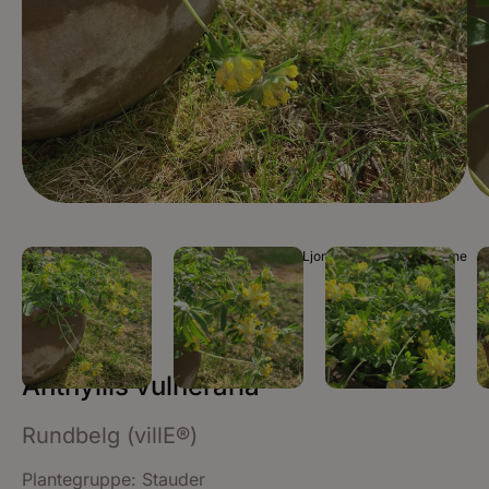
Foto Ljono Stauder / Guro Ljone
Anthyllis vulneraria
Rundbelg (villE®)
Plantegruppe:
Stauder