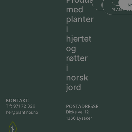
BLI KJENT ME
BLI KJEN
MEDL
PLANTESKOLEN
MED
N
med
PLANTIN
planter
i
hjertet
og
røtter
i
norsk
jord
KONTAKT:
POSTADRESSE:
Tlf:
971 72 826
Dicks vei 12
hei@plantinor.no
1366 Lysaker