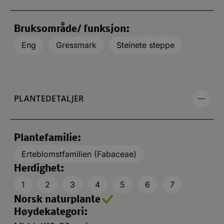
Bruksområde/ funksjon:
Eng
Gressmark
Steinete steppe
PLANTEDETALJER
Plantefamilie:
Erteblomstfamilien (Fabaceae)
Herdighet:
1
2
3
4
5
6
7
Norsk naturplante
Høydekategori: