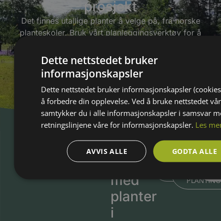
prosjekt
Det finnes utallige planter å velge på, fra norske
planteskoler. Bruk vårt planleggingsverktøy for å
gjøre de beste plantevalg for ditt prosjekt.
Dette nettstedet bruker
SE ALLE PLANTER
informasjonskapsler
Dette nettstedet bruker informasjonskapsler (cookies
å forbedre din opplevelse. Ved å bruke nettstedet vår
samtykker du i alle informasjonskapsler i samsvar 
retningslinjene våre for informasjonskapsler.
Les me
AVVIS ALLE
GODTA ALLE
Produsert
BLI KJENT ME
BLI KJEN
MEDL
PLANTESKOLEN
MED
N
med
PLANTIN
planter
i