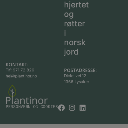
hjertet
og
røtter
i
norsk
jord
KONTAKT:
POSTADRESSE:
Tlf:
971 72 826
Dicks vei 12
hei@plantinor.no
1366 Lysaker
PERSONVERN OG COOKIES