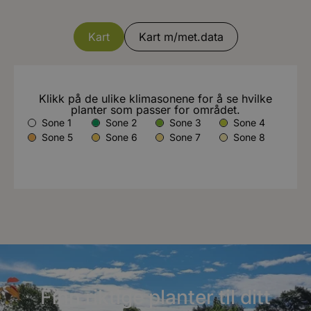
Kart
Kart m/met.data
Klikk på de ulike klimasonene for å se hvilke
planter som passer for området.
Sone 1
Sone 2
Sone 3
Sone 4
Sone 5
Sone 6
Sone 7
Sone 8
Finn riktige planter til ditt