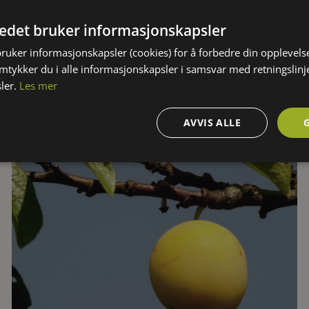
Søtkirsebær (Morell) 'Stella'
KLIMASONE:
HØYDE: Middels høye trær (5 -7 m)
4
tedet bruker informasjonskapsler
FARGE:
BLOMSTRING:
5
-
5
LYS:
Hvite blomster
bruker informasjonskapsler (cookies) for å forbedre din opplevels
amtykker du i alle informasjonskapsler i samsvar med retningslinj
ler.
Les mer
AVVIS ALLE