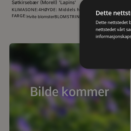
Søtkirsebær (Morell) 'Lapins'
KLIMASONE:
HØYDE: Middels høye trær (5 -7 m)
4
Dette netts
FARGE:
BLOMSTRING:
5
-
5
LYS:
Hvite blomster
Dette nettstedet 
nettstedet vårt s
informasjonskaps