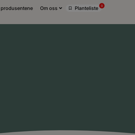
0
 produsentene
Om oss
Planteliste