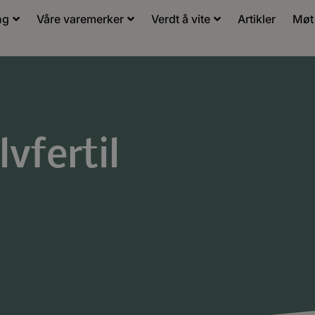
ng
Våre varemerker
Verdt å vite
Artikler
Møt
vfertil