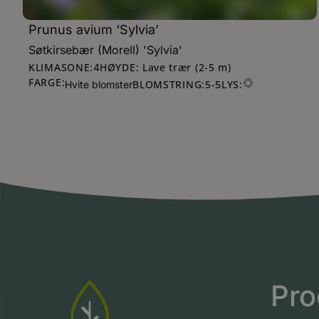
Prunus avium ‘Sylvia’
Søtkirsebær (Morell) 'Sylvia'
KLIMASONE:
HØYDE: Lave trær (2-5 m)
4
FARGE:
BLOMSTRING:
5
-
5
LYS:
Hvite blomster
Pro