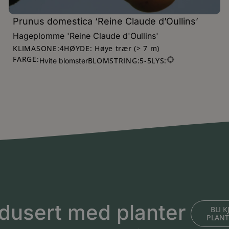
Prunus domestica ‘Reine Claude d’Oullins’
Hageplomme 'Reine Claude d'Oullins'
KLIMASONE:
HØYDE: Høye trær (> 7 m)
4
FARGE:
BLOMSTRING:
5
-
5
LYS:
Hvite blomster
dusert med planter
BLI 
PLAN