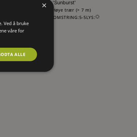
Søtkirsebær (Morell) 'Sunburst'
×
KLIMASONE:
HØYDE: Høye trær (> 7 m)
4
FARGE:
BLOMSTRING:
5
-
5
LYS:
Hvite blomster
e. Ved å bruke
ene våre for
GODTA ALLE