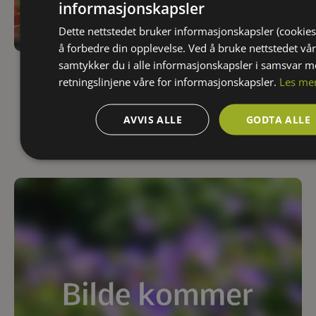
informasjonskapsler
Dette nettstedet bruker informasjonskapsler (cookies
å forbedre din opplevelse. Ved å bruke nettstedet vår
Rhododendron molle japonicum ‘Satan’
samtykker du i alle informasjonskapsler i samsvar 
Japanrododendron (Japanasalea) 'Satan'
retningslinjene våre for informasjonskapsler.
Les me
KLIMASONE:
HØYDE: Middels busk (1-2 meter)
6
FARGE:
BLOMSTRING:
5
-
6
LYS:
Røde blomster
AVVIS ALLE
GODTA ALLE