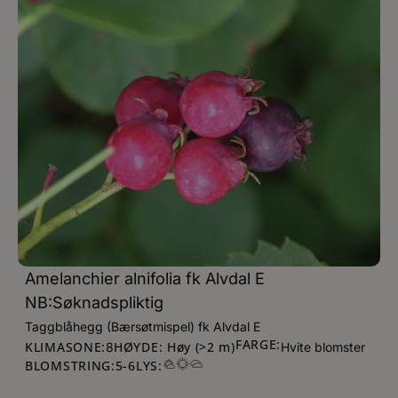
Amelanchier alnifolia fk Alvdal E
NB:Søknadspliktig
Taggblåhegg (Bærsøtmispel) fk Alvdal E
FARGE:
KLIMASONE:
HØYDE: Høy (>2 m)
8
Hvite blomster
BLOMSTRING:
5
-
6
LYS: