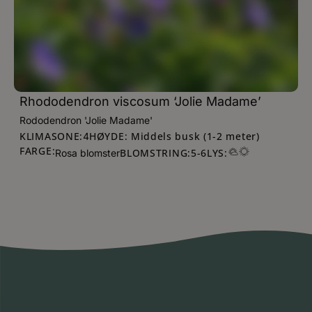
Rhododendron viscosum ‘Jolie Madame’
Rododendron 'Jolie Madame'
KLIMASONE:
HØYDE: Middels busk (1-2 meter)
4
FARGE:
BLOMSTRING:
5
-
6
LYS:
Rosa blomster