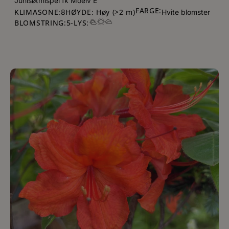
Junisøtmispel fk Moelv E
FARGE:
KLIMASONE:
HØYDE: Høy (>2 m)
8
Hvite blomster
BLOMSTRING:
5
-
LYS: