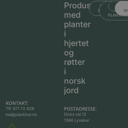
Produsert
BLI KJENT ME
BLI KJEN
MEDL
PLANTESKOLEN
MED
N
med
PLANTIN
planter
i
hjertet
og
røtter
i
norsk
jord
KONTAKT:
POSTADRESSE:
Tlf:
971 72 826
Dicks vei 12
hei@plantinor.no
1366 Lysaker