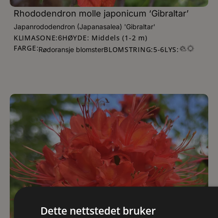
Rhododendron molle japonicum ‘Gibraltar’
Japanrododendron (Japanasalea) 'Gibraltar'
KLIMASONE:
HØYDE: Middels (1-2 m)
6
FARGE:
BLOMSTRING:
5
-
6
LYS:
Rødoransje blomster
Dette nettstedet bruker