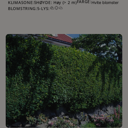
FARGE:
KLIMASONE:
HØYDE: Høy (> 2 m)
5
Hvite blomster
BLOMSTRING:
5
-
LYS: