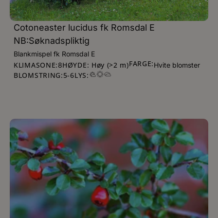
Cotoneaster lucidus fk Romsdal E
NB:Søknadspliktig
Blankmispel fk Romsdal E
FARGE:
KLIMASONE:
HØYDE: Høy (>2 m)
8
Hvite blomster
BLOMSTRING:
5
-
6
LYS: