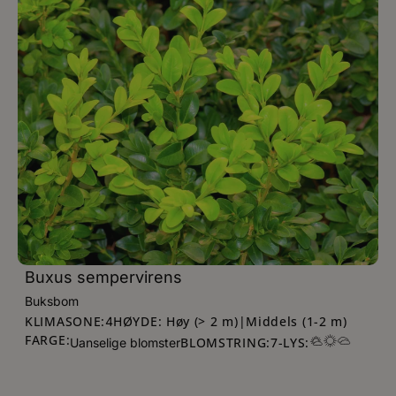
Buxus sempervirens
Buksbom
KLIMASONE:
HØYDE: Høy (> 2 m)|Middels (1-2 m)
4
FARGE:
BLOMSTRING:
7
-
LYS:
Uanselige blomster