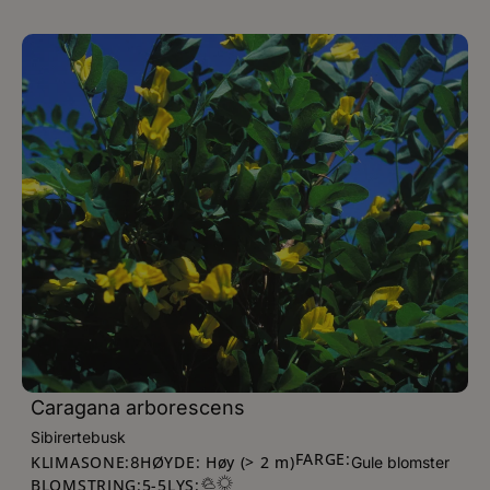
Caragana arborescens
Sibirertebusk
FARGE:
KLIMASONE:
HØYDE: Høy (> 2 m)
8
Gule blomster
BLOMSTRING:
5
-
5
LYS: