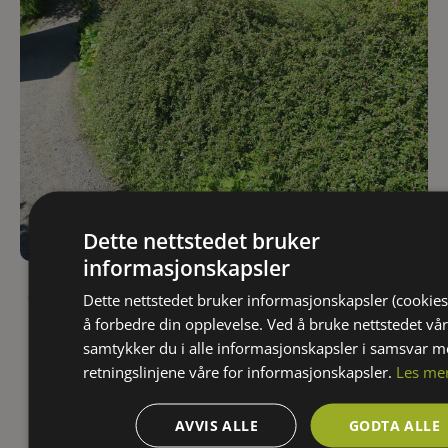
Dette nettstedet bruker
informasjonskapsler
Cotoneaster x suecicus ‘Skogholm’
Dette nettstedet bruker informasjonskapsler (cookies
Vintermispel 'Skogholm'
å forbedre din opplevelse. Ved å bruke nettstedet vår
KLIMASONE:
6
HØYDE: Krypende busk (0 - 0,2 m)|Lav (0,2 - 1 m)
samtykker du i alle informasjonskapsler i samsvar 
FARGE:
BLOMSTRING:
5
-
6
LYS:
Hvite blomster
retningslinjene våre for informasjonskapsler.
Les me
AVVIS ALLE
GODTA ALLE