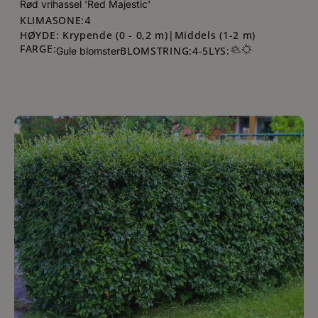
Rød vrihassel 'Red Majestic'
KLIMASONE:
4
HØYDE: Krypende (0 - 0,2 m)|Middels (1-2 m)
FARGE:
BLOMSTRING:
4
-
5
LYS:
Gule blomster