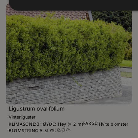
Ligustrum ovalifolium
Vinterliguster
FARGE:
KLIMASONE:
HØYDE: Høy (> 2 m)
3
Hvite blomster
BLOMSTRING:
5
-
5
LYS: