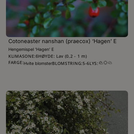
Cotoneaster nanshan (praecox) ‘Hagen’ E
Hengemispel 'Hagen' E
KLIMASONE:
HØYDE: Lav (0,2 - 1 m)
6
FARGE:
BLOMSTRING:
5
-
6
LYS:
Hvite blomster