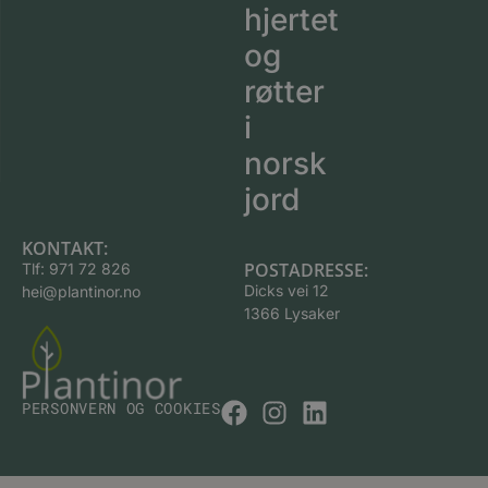
hjertet
og
røtter
i
norsk
jord
KONTAKT:
POSTADRESSE:
Tlf:
971 72 826
Dicks vei 12
hei@plantinor.no
1366 Lysaker
PERSONVERN OG COOKIES