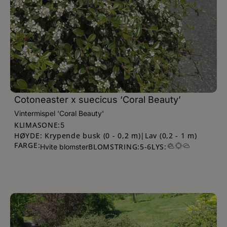
Cotoneaster x suecicus ‘Coral Beauty’
Vintermispel 'Coral Beauty'
KLIMASONE:
5
HØYDE: Krypende busk (0 - 0,2 m)|Lav (0,2 - 1 m)
FARGE:
BLOMSTRING:
5
-
6
LYS:
Hvite blomster