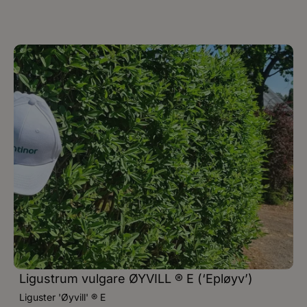
Ligustrum vulgare ØYVILL ® E (‘Epløyv’)
Liguster 'Øyvill' ® E