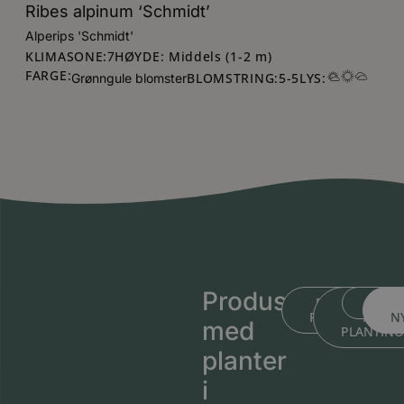
Ribes alpinum ‘Schmidt’
Alperips 'Schmidt'
KLIMASONE:
HØYDE: Middels (1-2 m)
7
FARGE:
BLOMSTRING:
5
-
5
LYS:
Grønngule blomster
Produsert
BLI KJENT ME
BLI KJEN
MEDL
PLANTESKOLEN
MED
N
med
PLANTIN
planter
i